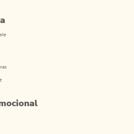
ca
lele
tras
t
mocional