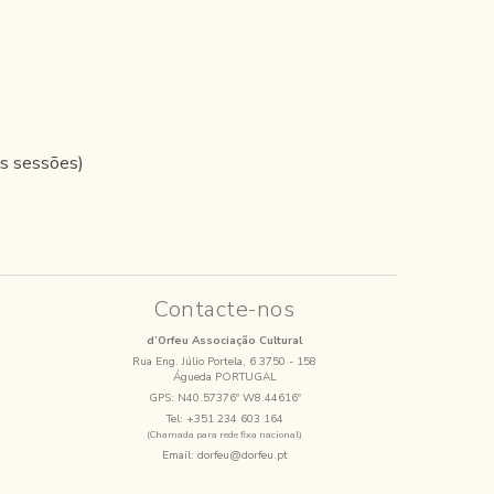
as sessões)
Contacte-nos
d’Orfeu Associação Cultural
Rua Eng. Júlio Portela, 6 3750 - 158
Águeda PORTUGAL
GPS:
N40.57376º W8.44616º
Tel:
+351 234 603 164
(Chamada para rede fixa nacional)
Email:
dorfeu@dorfeu.pt