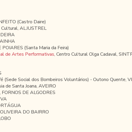
NFEITO (Castro Daire)
o Cultural, ALJUSTREL
MADEIRA
 RAINHA
 POIARES (Santa Maria da Feira)
nal de Artes Performativas
, Centro Cultural Olga Cadaval, SIN
S
fé (Sede Social dos Bombeiros Voluntários) - Outono Quente, 
sia de Santa Joana, AVEIRO
inha, FORNOS DE ALGODRES
OVA
 MORTÁGUA
ol, OLIVEIRA DO BAIRRO
 LOBO