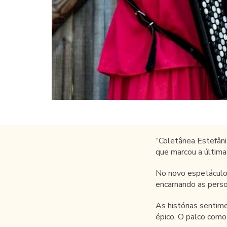
“Coletânea Estefâni
que marcou a última
No novo espetáculo, 
encarnando as perso
As histórias sentim
épico. O palco com