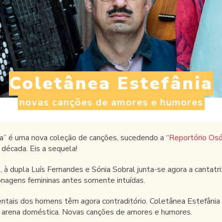
Coletânea Estefânia
novas canções de amores e humores
a” é uma nova coleção de canções, sucedendo a “
Reportório Osó
 década. Eis a sequela!
à dupla Luís Fernandes e Sónia Sobral junta-se agora a cantatriz
nagens femininas antes somente intuídas.
entais dos homens têm agora contraditório. Coletânea Estefânia
o arena doméstica. Novas canções de amores e humores.