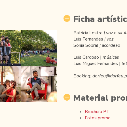
Ficha artísti
Patrícia Lestre
| voz e uku
Luís Fernandes
| voz
Sónia Sobral
| acordeão
Luís Cardoso |
músicas
Luís Miguel Fernandes |
le
Booking: dorfeu@dorfeu.p
Material pro
Brochura PT
Fotos promo