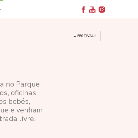
+
← FESTIVAL I!
sta no Parque
s, oficinas,
os bebés,
ique e venham
rada livre.