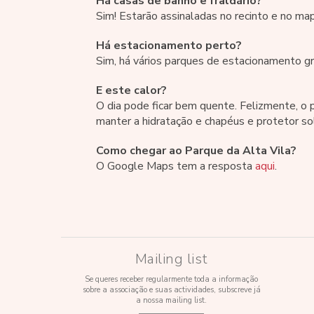
Há casas de banho e fraldário?
Sim! Estarão assinaladas no recinto e no map
Há estacionamento perto?
Sim, há vários parques de estacionamento gr
E este calor?
O dia pode ficar bem quente. Felizmente, o 
manter a hidratação e chapéus e protetor so
Como chegar ao Parque da Alta Vila?
O Google Maps tem a resposta
aqui
.
Mailing list
Se queres receber regularmente toda a informação
sobre a associação e suas actividades, subscreve já
a nossa mailing list.