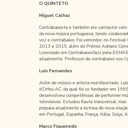
O QUINTETO
Miguel Calhaz
Contrabaixista e também ele cantautor com o
da nova música portuguesa, tendo colaborad
voz e contrabaixo. Foi vencedor, no Festiva
2013 e 2015, além do Prémio Adriano Correia
Licenciado em Contrabaixo/Jazz pela ESMAE 
atualmente, Professor de contrabaixo nos C
Luís Fernandes
Além de músico e artista multifacetado, Lu
d’Orfeu AC, da qual foi co-fundador em 1995
desenvolveu competências de performer músi
televisivas. Estudou flauta transversal, ma
prepara atualmente a estreia de nova criaç
em Portugal, Espanha, França, Itália, Suíça
Marco Figueiredo