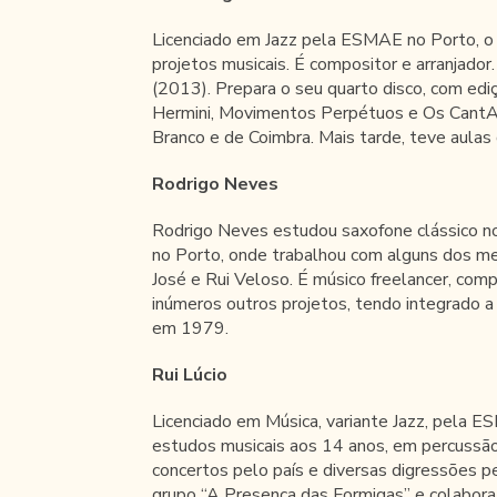
Licenciado em Jazz pela ESMAE no Porto, o p
projetos musicais. É compositor e arranjador
(2013). Prepara o seu quarto disco, com edi
Hermini, Movimentos Perpétuos e Os CantAu
Branco e de Coimbra. Mais tarde, teve aula
Rodrigo Neves
Rodrigo Neves estudou saxofone clássico no
no Porto, onde trabalhou com alguns dos me
José e Rui Veloso. É músico freelancer, com
inúmeros outros projetos, tendo integrado a
em 1979.
Rui Lúcio
Licenciado em Música, variante Jazz, pela E
estudos musicais aos 14 anos, em percussão,
concertos pelo país e diversas digressões pel
grupo “A Presença das Formigas” e colabora