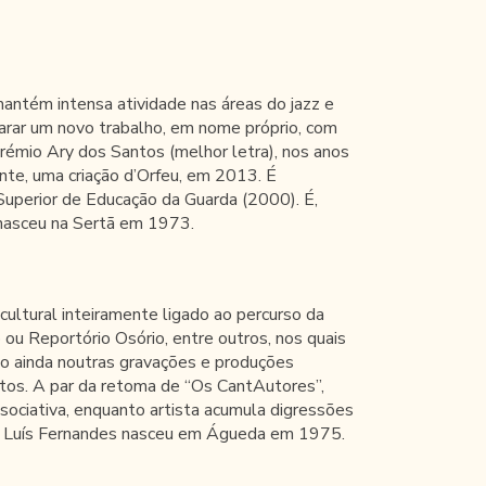
antém intensa atividade nas áreas do jazz e
arar um novo trabalho, em nome próprio, com
rémio Ary dos Santos (melhor letra), nos anos
nte, uma criação d’Orfeu, em 2013. É
uperior de Educação da Guarda (2000). É,
 nasceu na Sertã em 1973.
ultural inteiramente ligado ao percurso da
ou Reportório Osório, entre outros, nos quais
do ainda noutras gravações e produções
ntos. A par da retoma de “Os CantAutores”,
ociativa, enquanto artista acumula digressões
sil. Luís Fernandes nasceu em Águeda em 1975.