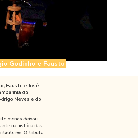
gio Godinho e Fausto
o, Fausto e José
companhia do
odrigo Neves e do
uito menos deixou
ante na história das
ntautores. O tributo