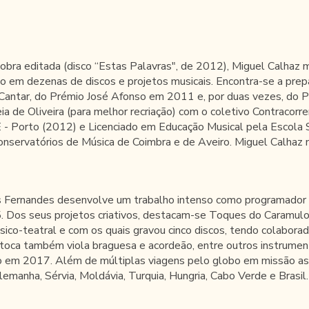
bra editada (disco “Estas Palavras", de 2012), Miguel Calhaz m
o em dezenas de discos e projetos musicais. Encontra-se a prep
l Cantar, do Prémio José Afonso em 2011 e, por duas vezes, do P
 de Oliveira (para melhor recriação) com o coletivo Contracorre
- Porto (2012) e Licenciado em Educação Musical pela Escola S
onservatórios de Música de Coimbra e de Aveiro. Miguel Calhaz
ís Fernandes desenvolve um trabalho intenso como programador c
. Dos seus projetos criativos, destacam-se Toques do Caramulo 
co-teatral e com os quais gravou cinco discos, tendo colabora
s toca também viola braguesa e acordeão, entre outros instrume
ão em 2017. Além de múltiplas viagens pelo globo em missão ass
, Alemanha, Sérvia, Moldávia, Turquia, Hungria, Cabo Verde e Bra