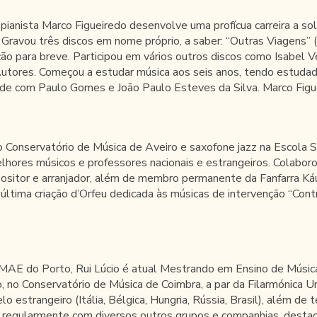
ianista Marco Figueiredo desenvolve uma profícua carreira a sol
. Gravou três discos em nome próprio, a saber: “Outras Viagens” 
ção para breve. Participou em vários outros discos como Isabel V
tores. Começou a estudar música aos seis anos, tendo estudad
s de com Paulo Gomes e João Paulo Esteves da Silva. Marco Fi
 Conservatório de Música de Aveiro e saxofone jazz na Escola 
lhores músicos e professores nacionais e estrangeiros. Colabo
positor e arranjador, além de membro permanente da Fanfarra Ká
 última criação d’Orfeu dedicada às músicas de intervenção “Con
SMAE do Porto, Rui Lúcio é atual Mestrando em Ensino de Música 
 no Conservatório de Música de Coimbra, a par da Filarmónica U
o estrangeiro (Itália, Bélgica, Hungria, Rússia, Brasil), além d
 regularmente com diversos outros grupos e companhias, destac