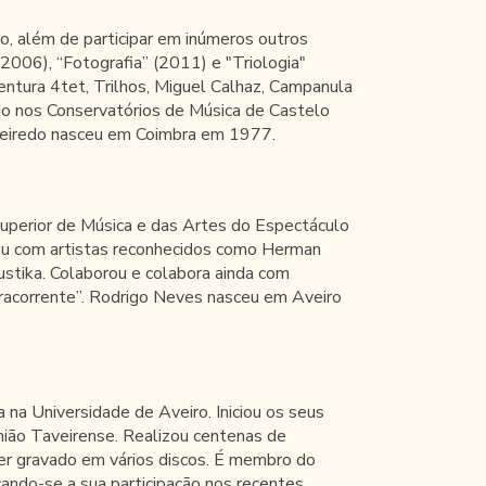
o, além de participar em inúmeros outros
(2006), “Fotografia” (2011) e "Triologia"
entura 4tet, Trilhos, Miguel Calhaz, Campanula
o nos Conservatórios de Música de Castelo
gueiredo nasceu em Coimbra em 1977.
Superior de Música e das Artes do Espectáculo
rou com artistas reconhecidos como Herman
ustika. Colaborou e colabora ainda com
tracorrente”. Rodrigo Neves nasceu em Aveiro
na Universidade de Aveiro. Iniciou os seus
nião Taveirense. Realizou centenas de
e ter gravado em vários discos. É membro do
ando-se a sua participação nos recentes