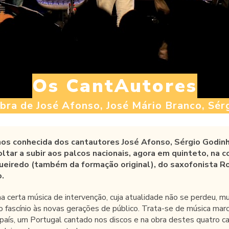
Os CantAutores
obra de José Afonso, José Mário Branco, Sér
os conhecida dos cantautores José Afonso, Sérgio Godinh
oltar a subir aos palcos nacionais, agora em quinteto, na 
gueiredo (também da formação original), do saxofonista R
o.
a certa música de intervenção, cuja atualidade não se perdeu, m
 fascínio às novas gerações de público. Trata-se de música marc
país, um Portugal cantado nos discos e na obra destes quatro ca