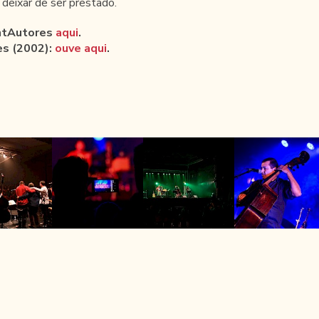
 deixar de ser prestado.
ntAutores
aqui
.
s (2002):
ouve aqui
.