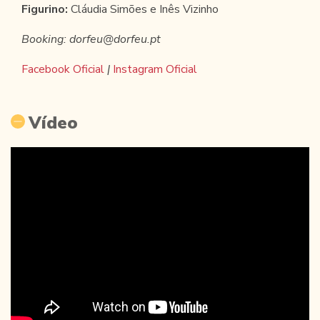
Figurino:
Cláudia Simões e Inês Vizinho
Booking: dorfeu@dorfeu.pt
Facebook Oficial
|
Instagram Oficial
Vídeo