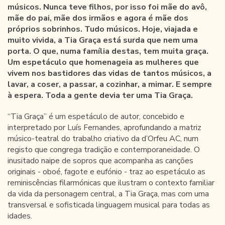
músicos. Nunca teve filhos, por isso foi mãe do avô,
mãe do pai, mãe dos irmãos e agora é mãe dos
próprios sobrinhos. Tudo músicos. Hoje, viajada e
muito vivida, a Tia Graça está surda que nem uma
porta. O que, numa família destas, tem muita graça.
Um espetáculo que homenageia as mulheres que
vivem nos bastidores das vidas de tantos músicos, a
lavar, a coser, a passar, a cozinhar, a mimar. E sempre
à espera. Toda a gente devia ter uma Tia Graça.
“Tia Graça” é um espetáculo de autor, concebido e
interpretado por Luís Fernandes, aprofundando a matriz
músico-teatral do trabalho criativo da d’Orfeu AC, num
registo que congrega tradição e contemporaneidade. O
inusitado naipe de sopros que acompanha as canções
originais - oboé, fagote e eufónio - traz ao espetáculo as
reminiscências filarmónicas que ilustram o contexto familiar
da vida da personagem central, a Tia Graça, mas com uma
transversal e sofisticada linguagem musical para todas as
idades.