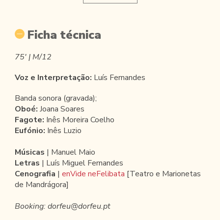
Ficha técnica
75' | M/12
Voz e Interpretação:
Luís Fernandes
Banda sonora (gravada);
Oboé:
Joana Soares
Fagote:
Inês Moreira Coelho
Eufónio:
Inês Luzio
Músicas
| Manuel Maio
Letras
| Luís Miguel Fernandes
Cenografia
|
enVide neFelibata
[Teatro e Marionetas
de Mandrágora]
Booking: dorfeu@dorfeu.pt