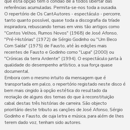
que esta opção tem o condão de a todos libertar das
referências acumuladas. Permita-se-nos toda a ousadia.
O repertório de Os CantAutores - espectáculo - percorre,
tanto quanto possível, quase toda a discografia da tríade
inspiradora, rebuscando temas em vinis tão antigos como
"Contos Velhos, Rumos Novos" (1968) de José Afonso,
"Pré-Histórias" (1972) de Sérgio Godinho ou "Um Beco
Com Saída" (1975) de Fausto, até às edições mais
recentes de Fausto e Godinho como "Lupa" (2000) ou
"Crónicas da terra Ardente" (1994). O espectáculo junta à
qualidade do desempenho artístico, a sua força quase
documental.
Embora com o mesmo intuito da mensagem que é
transportada em palco, o repertório registado neste disco é
bem mais cingido à opção estética do resultado da
recriação de alguns dos temas do que à reconstituição
cabal destas três histórias de carreira. São objecto
prioritário deste tributo as canções de José Afonso, Sérgio
Godinho e Fausto, de cuja letra e música, para além de lhes
terem dado voz, tenham sido autores.