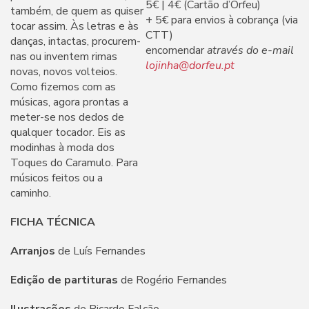
5€ | 4€ (Cartão d’Orfeu)
também, de quem as quiser
+ 5€ para envios à cobrança (via
tocar assim. Às letras e às
CTT)
danças, intactas, procurem-
encomendar
através do e-mail
nas ou inventem rimas
lojinha@dorfeu.pt
novas, novos volteios.
Como fizemos com as
músicas, agora prontas a
meter-se nos dedos de
qualquer tocador. Eis as
modinhas à moda dos
Toques do Caramulo. Para
músicos feitos ou a
caminho.
FICHA TÉCNICA
Arranjos
de Luís Fernandes
Edição de partituras
de Rogério Fernandes