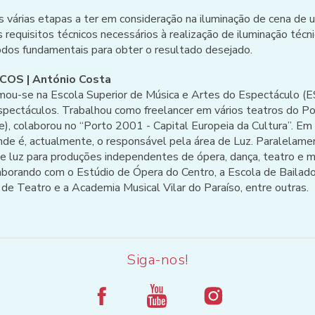
s várias etapas a ter em consideração na iluminação de cena de 
equisitos técnicos necessários à realização de iluminação técni
odos fundamentais para obter o resultado desejado.
OS | António Costa
ormou-se na Escola Superior de Música e Artes do Espectáculo 
spectáculos. Trabalhou como freelancer em vários teatros do Po
e), colaborou no “Porto 2001 - Capital Europeia da Cultura”. E
de é, actualmente, o responsável pela área de Luz. Paralelam
e luz para produções independentes de ópera, dança, teatro e mu
orando com o Estúdio de Ópera do Centro, a Escola de Bailado 
e Teatro e a Academia Musical Vilar do Paraíso, entre outras.
Siga-nos!