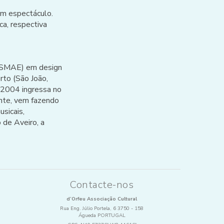
um espectáculo.
ca, respectiva
(ESMAE) em design
rto (São João,
m 2004 ingressa no
ente, vem fazendo
sicais,
de Aveiro, a
Contacte-nos
d’Orfeu Associação Cultural
Rua Eng. Júlio Portela, 6 3750 - 158
Águeda PORTUGAL