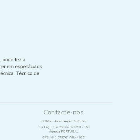
, onde fez a
cer em espetáculos
écnica, Técnico de
Contacte-nos
d’Orfeu Associação Cultural
Rua Eng. Júlio Portela, 6 3750 - 158
Águeda PORTUGAL
GPS:
N40.57376º W8.44616º