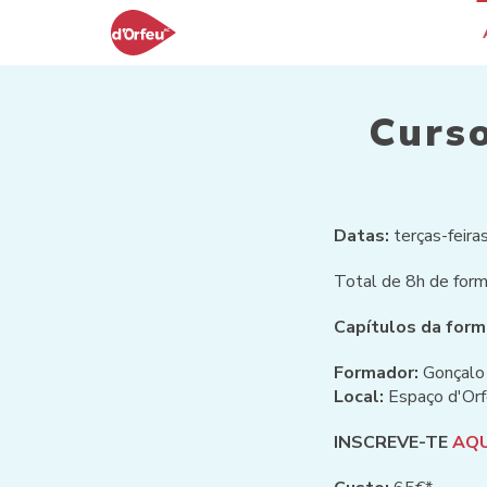
Curso
Datas:
terças-feira
Total de 8h de form
Capítulos da for
Formador:
Gonçalo
Local:
Espaço d'Orf
INSCREVE-TE
AQU