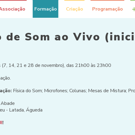
Associação
Formação
Criação
Programação
 de Som ao Vivo (inic
s (7, 14, 21 e 28 de novembro), das 21h00 às 23h00
ação.
mação:
Física do Som; Microfones; Colunas; Mesas de Mistura; P
 Abade
eu - Latada, Águeda
I
!