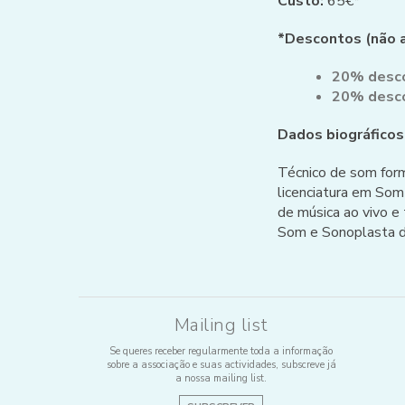
Custo:
65€*
*Descontos (não a
20% desco
20% descon
Dados biográficos
Técnico de som form
licenciatura em So
de música ao vivo e
Som e Sonoplasta 
Mailing list
Se queres receber regularmente toda a informação
sobre a associação e suas actividades, subscreve já
a nossa mailing list.