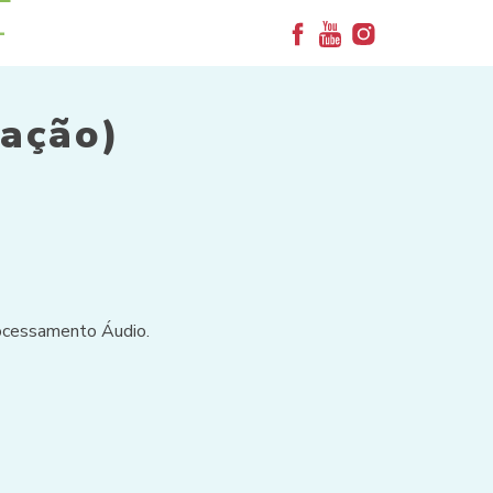
+
iação)
rocessamento Áudio.