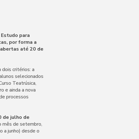
e Estudo para
as, por forma a
abertas até 20 de
ois critérios: a
s alunos selecionados
Curso Teatrúsica,
ro e ainda a nova
s de processos
0 de julho de
mo mês de setembro,
o a junho) desde o