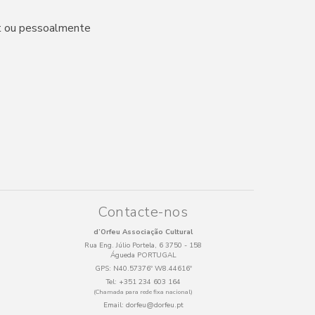
pt ou pessoalmente
Contacte-nos
d’Orfeu Associação Cultural
Rua Eng. Júlio Portela, 6 3750 - 158
Águeda PORTUGAL
GPS:
N40.57376º W8.44616º
Tel:
+351 234 603 164
(Chamada para rede fixa nacional)
Email:
dorfeu@dorfeu.pt