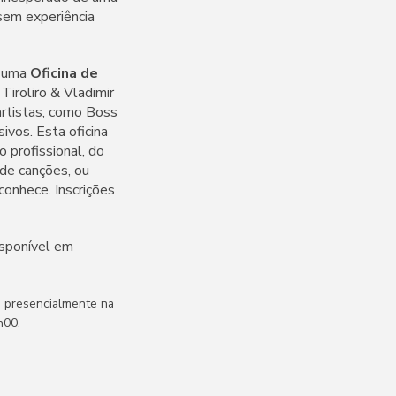
 sem experiência
e uma
Oficina de
Tiroliro & Vladimir
artistas, como Boss
ivos. Esta oficina
 profissional, do
 de canções, ou
conhece. Inscrições
isponível em
u presencialmente na
h00.