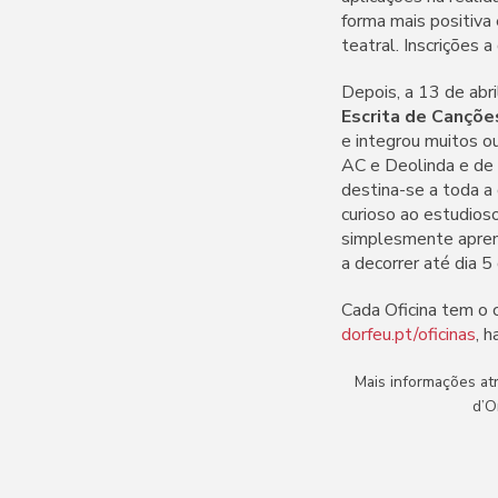
forma mais positiva
teatral. Inscrições a
Depois, a 13 de abri
Escrita de Cançõe
e integrou muitos o
AC e Deolinda e de t
destina-se a toda a
curioso ao estudioso
simplesmente aprend
a decorrer até dia 5 
Cada Oficina tem o c
dorfeu.pt/oficinas
, 
Mais informações at
d’O