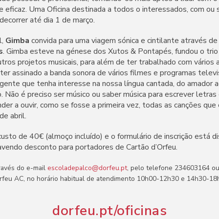
 e eficaz. Uma Oficina destinada a todos o interessados, com ou
 decorrer até dia 1 de março.
l,
Gimba
convida para uma viagem sónica e cintilante através d
s
. Gimba esteve na génese dos Xutos & Pontapés, fundou o trio 
utros projetos musicais, para além de ter trabalhado com vários 
er assinado a banda sonora de vários filmes e programas televis
 gente que tenha interesse na nossa língua cantada, do amador ao
. Não é preciso ser músico ou saber música para escrever letras
er a ouvir, como se fosse a primeira vez, todas as canções que 
de abril.
usto de 40€ (almoço incluído) e o formulário de inscrição está d
havendo desconto para portadores de Cartão d’Orfeu.
ravés do e-mail
escoladepalco@dorfeu.pt
, pelo telefone 234603164 o
rfeu AC, no horário habitual de atendimento 10h00-12h30 e 14h30-18
dorfeu.pt/oficinas