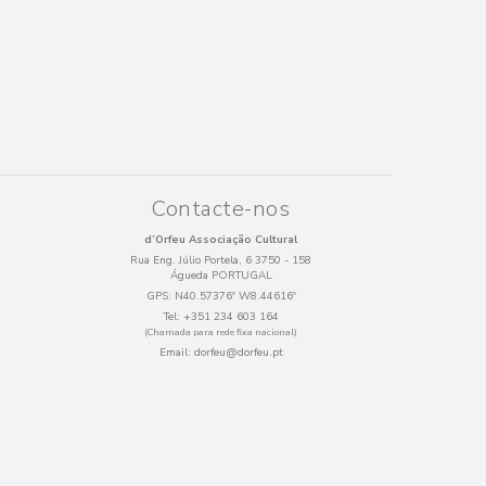
Contacte-nos
d’Orfeu Associação Cultural
Rua Eng. Júlio Portela, 6 3750 - 158
Águeda PORTUGAL
GPS:
N40.57376º W8.44616º
Tel:
+351 234 603 164
(Chamada para rede fixa nacional)
Email:
dorfeu@dorfeu.pt