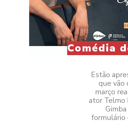
Comédia de
Estão apre
que vão 
março rea
ator Telmo 
Gimba 
formulário 