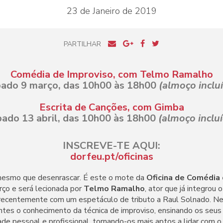
23 de Janeiro de 2019
PARTILHAR
Comédia de Improviso, com Telmo Ramalho
ado 9 março, das 10h00 às 18h00
(almoço inclu
Escrita de Canções, com Gimba
bado 13 abril, das 10h00 às 18h00
(almoço inclu
INSCREVE-TE AQUI:
dorfeu.pt/oficinas
 mesmo que desenrascar. É este o mote da
Oficina de Comédia 
rço e será lecionada por
Telmo Ramalho
, ator que já integrou 
 recentemente com um espetáculo de tributo a Raul Solnado. Nes
antes o conhecimento da técnica de improviso, ensinando os seu
dade pessoal e profissional, tornando-os mais aptos a lidar com 