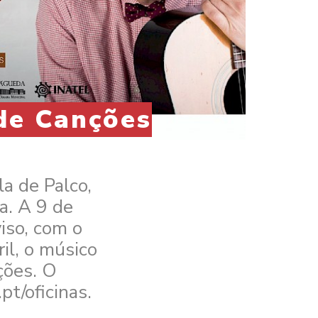
 de Canções
a de Palco,
a. A 9 de
iso, com o
il, o músico
ções. O
pt/oficinas.