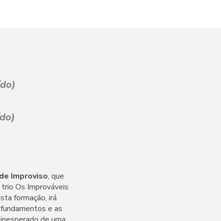
ído)
ído)
de Improviso
, que
o trio Os Improváveis
ta formação, irá
s fundamentos e as
o inesperado de uma