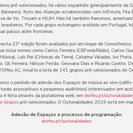
iros pré-selecionados, há vários espanhóis (principalmente da Ga
Baleares), fruto das Alianças estabelecidas com AIEnruta, Fira B!
iva de Vic, Trovam e MUM. Mas há também franceses, americanos
e brasileiros. Por cada grupo estrangeiro acolhido em Portugal, 
sar palcos além fronteiras.
 nesta 23ª edição foram avaliados por um leque de Conselheiros
ue inclui nomes como Carlos Ferreira (CBFwebRádio), Carlos Gue
Música), Luís Rei (Crónicas da Terra), Catarina Valadas, Ivo Prata,
o, Gil Ferreira, Nélson Ferrão, Geovana Dias e Ricardo Coelho. D
’Orfeu AC, resulta a lista de 141 grupos pré-selecionados do 
curso o período de adesão dos Espaços de música ao vivo (cafés
lturais associativos e pequenos auditórios) interessados em aco
o é feita através da plataforma web, em
dorfeu.pt/outonalidade
de Grupos
pré-selecionados. O Outonalidades 2019 está em mar
Adesão de Espaços e processo de programação:
dorfeu.pt/outonalidades