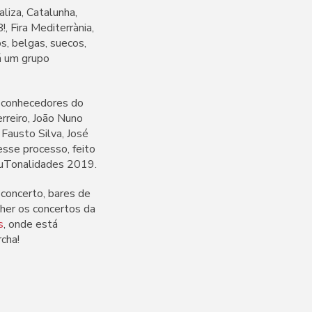
liza, Catalunha,
, Fira Mediterrània,
, belgas, suecos,
há um grupo
, conhecedores do
rreiro, João Nuno
 Fausto Silva, José
esse processo, feito
OuTonalidades 2019.
-concerto, bares de
lher os concertos da
s
, onde está
cha!