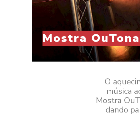
Mostra OuTonal
O aquecim
música a
Mostra OuTo
dando pal