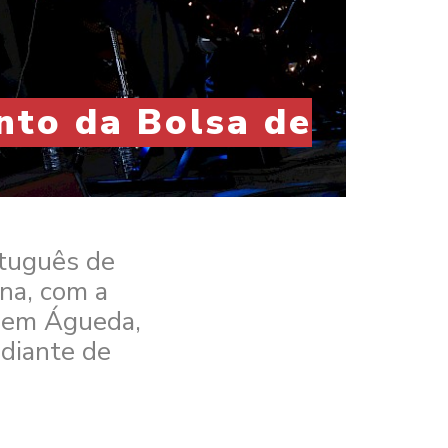
nto da Bolsa de
rtuguês de
na, com a
, em Águeda,
 diante de