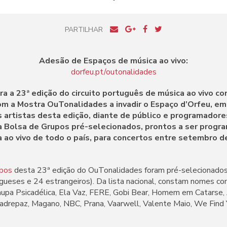
PARTILHAR
Adesão de Espaços de música ao vivo:
dorfeu.pt/outonalidades
a a 23ª edição do circuito português de música ao vivo c
m a Mostra OuTonalidades a invadir o Espaço d’Orfeu, e
 artistas desta edição, diante de público e programadores
 a Bolsa de Grupos pré-selecionados, prontos a ser prog
 ao vivo de todo o país, para concertos entre setembro 
upos
desta 23ª edição do OuTonalidades foram pré-selecionado
gueses e 24 estrangeiros). Da lista nacional, constam nomes c
chupa Psicadélica, Ela Vaz, FERE, Gobi Bear, Homem em Catarse,
Madrepaz, Magano, NBC, Prana, Vaarwell, Valente Maio, We Find 