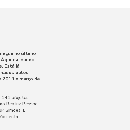
omeçou no último
m Águeda, dando
. Está já
ramados pelos
de 2019 e março de
s 141 projetos
omo Beatriz Pessoa,
 JP Simões, L
You, entre