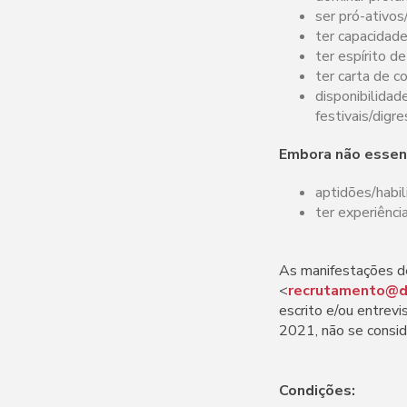
ser pró-ativos
ter capacidade
ter espírito d
ter carta de c
disponibilidad
festivais/digre
Embora não essenc
aptidões/habili
ter experiênci
As manifestações de
<
recrutamento@d
escrito e/ou entrevi
2021, não se consid
Condições: