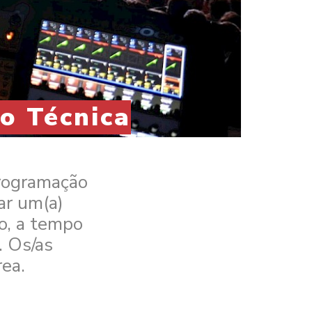
o Técnica
programação
ar um(a)
o, a tempo
. Os/as
rea.