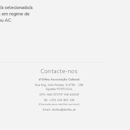
/a selecionado/a.
s em regime de
eu AC.
Contacte-nos
d’Orfeu Associação Cultural
Rua Eng. Júlio Portela, 6 3750 - 158
Águeda PORTUGAL
GPS:
N40.57376º W8.44616º
Tel:
+351 234 603 164
(Chamada para rede fixa nacional)
Email:
dorfeu@dorfeu.pt