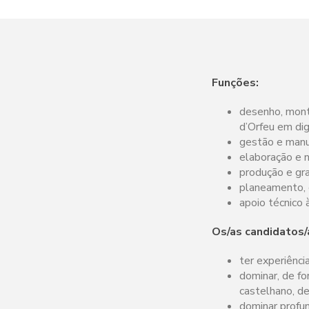
Funções:
desenho, mont
d’Orfeu em di
gestão e manu
elaboração e 
produção e gra
planeamento, c
apoio técnico 
Os/as candidatos
ter experiência
dominar, de fo
castelhano, de
dominar profu