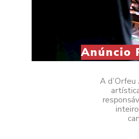
Anúncio 
A d’Orfeu 
artísti
responsáv
inteir
can