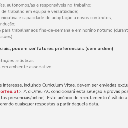
/as, autónomos/as e responsáveis no trabalho;
 de trabalho em equipa e versatilidade;
e iniciativa e capacidade de adaptação a novos contextos;
ondução;
e para trabalhar aos fins-de-semana e em horário noturno (duran
ssões).
iais, podem ser fatores preferenciais (sem ordem):
tações artísticas;
a em ambiente associativo.
 interesse, incluindo Curriculum Vitae, devem ser enviadas exc
orfeu.pt
>. A d’Orfeu AC condicionará esta seleção a provas pos
stas presenciais/online). Este anúncio de recrutamento é válido 
erando quaisquer respostas a partir daquela data.