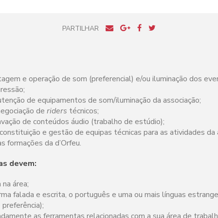
PARTILHAR
agem e operação de som (preferencial) e/ou iluminação dos even
gressão;
tenção de equipamentos de som/iluminação da associação;
negociação de
riders
técnicos;
vação de conteúdos áudio (trabalho de estúdio);
onstituição e gestão de equipas técnicas para as atividades da 
às formações da d’Orfeu.
/as devem:
 na área;
rma falada e escrita, o português e uma ou mais línguas estrangei
 preferência);
ndamente as ferramentas relacionadas com a sua área de trabalh