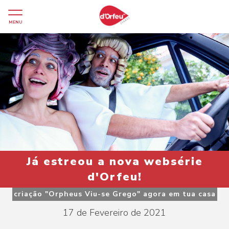
MENU
Já estreou a nova websérie
d'Orfeu!
criação "Orpheus Viu-se Grego" agora em tua casa
17 de Fevereiro de 2021