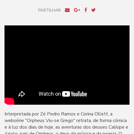
PARTILHAR
Interpretada por Zé Pedro Ramos e Corina Ollett, a
websérie "Orpheus Viu-se Grego" retrata, de forma cómica
e à luz dos dias de hoje, as aventuras dos deuses Calíope e
Apolo, pais de Orpheus, o deus da música e da poesia. O