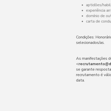
aptidões/habil
experiência an
domínio de out
carta de condu
Condições: Honorári
selecionados/as.
As manifestações de
<
recrutamento@d
se garante resposta
recrutamento é váli
data.