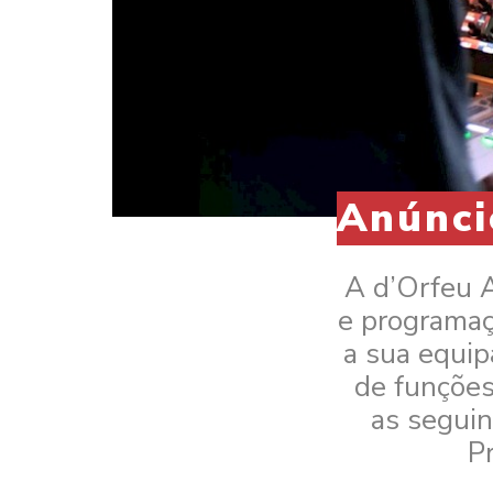
Anúnci
A d’Orfeu A
e programaç
a sua equip
de funções
as seguin
P