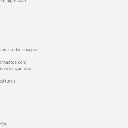
 em digressão
onais) das criações
contactos com
oncretização dos
ulturais
rfeu