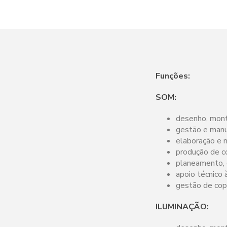
Funções:
SOM:
desenho, mont
gestão e manu
elaboração e n
produção de c
planeamento, 
apoio técnico 
gestão de cop
ILUMINAÇÃO: