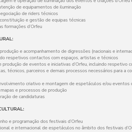
agem e operação de iluminação dos eventos e criações d’Orfeu
tenção de equipamentos de iluminação
egociação de riders técnicos
constituição e gestão de equipas técnicas
às formações d’Orfeu
URAL:
produção e acompanhamento de digressões (nacionais e internaci
indo respetivos contactos com espaços, artistas e técnicos
produção de eventos e iniciativas d’Orfeu, incluindo respetivo 
tas, técnicos, parceiros e demais processos necessários para a c
nvolvimento criativo e montagem de espetáculos e/ou eventos c
 mapas e processos de produção
oração de candidaturas
ULTURAL:
nho e programação dos festivais d’Orfeu
onal e internacional de espetáculos no âmbito dos festivais d’O