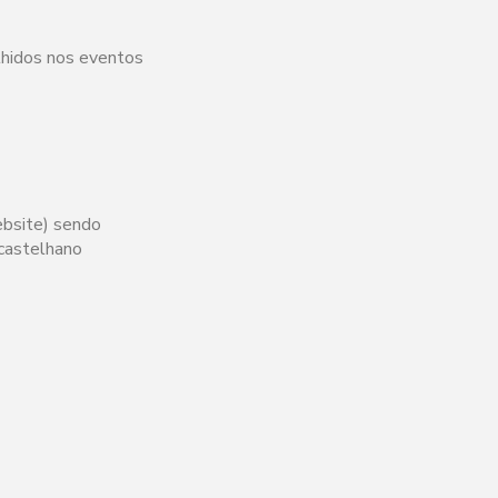
lhidos nos eventos
ebsite) sendo
 castelhano