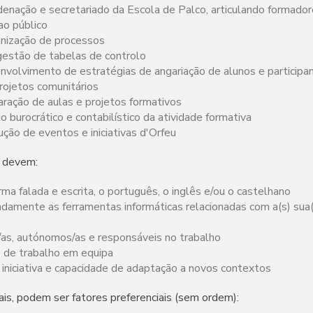
enação e secretariado da Escola de Palco, articulando formador
o público
anização de processos
gestão de tabelas de controlo
nvolvimento de estratégias de angariação de alunos e participan
rojetos comunitários
aração de aulas e projetos formativos
burocrático e contabilístico da atividade formativa
ção de eventos e iniciativas d'Orfeu
s devem:
rma falada e escrita, o português, o inglês e/ou o castelhano
damente as ferramentas informáticas relacionadas com a(s) sua(
/as, autónomos/as e responsáveis no trabalho
e de trabalho em equipa
e iniciativa e capacidade de adaptação a novos contextos
is, podem ser fatores preferenciais (sem ordem):