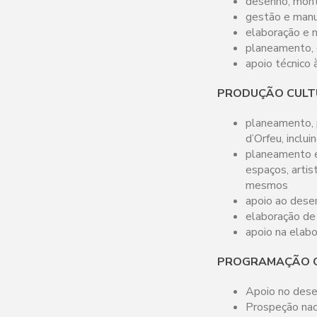
desenho, mont
gestão e manu
elaboração e n
planeamento, 
apoio técnico 
PRODUÇÃO CULT
planeamento, 
d’Orfeu, inclu
planeamento e 
espaços, artis
mesmos
apoio ao dese
elaboração de
apoio na elab
PROGRAMAÇÃO C
Apoio no dese
Prospeção naci