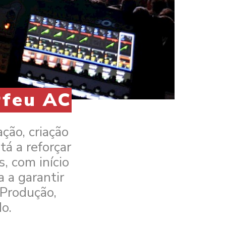
rfeu AC
ção, criação
á a reforçar
, com início
 a garantir
 Produção,
o.