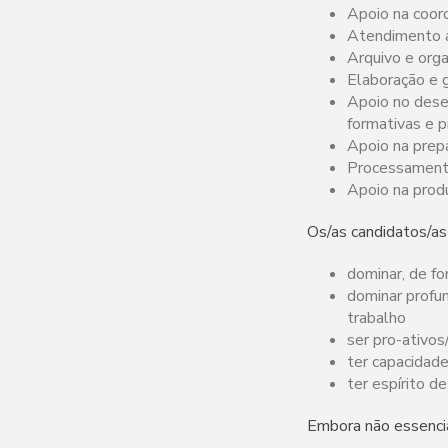
Apoio na coord
Atendimento a
Arquivo e org
Elaboração e 
Apoio no dese
formativas e p
Apoio na prep
Processamento 
Apoio na produ
Os/as candidatos/a
dominar, de fo
dominar profun
trabalho
ser pro-ativos
ter capacidad
ter espírito d
Embora não essencia