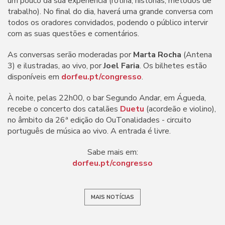
um pouco da sua experiência (rotina, histórias, métodos de
trabalho). No final do dia, haverá uma grande conversa com
todos os oradores convidados, podendo o público intervir
com as suas questões e comentários.
As conversas serão moderadas por
Marta Rocha
(Antena
3) e ilustradas, ao vivo, por
Joel Faria
. Os bilhetes estão
disponíveis em
dorfeu.pt/congresso
.
À noite, pelas 22h00, o bar Segundo Andar, em Águeda,
recebe o concerto dos catalães
Duetu
(acordeão e violino),
no âmbito da 26ª edição do OuTonalidades - circuito
português de música ao vivo. A entrada é livre.
Sabe mais em:
dorfeu.pt/congresso
MAIS NOTÍCIAS