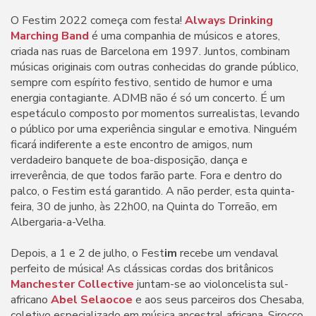
O Festim 2022 começa com festa!
Always Drinking
Marching Band
é uma companhia de músicos e atores,
criada nas ruas de Barcelona em 1997. Juntos, combinam
músicas originais com outras conhecidas do grande público,
sempre com espírito festivo, sentido de humor e uma
energia contagiante. ADMB não é só um concerto. É um
espetáculo composto por momentos surrealistas, levando
o público por uma experiência singular e emotiva. Ninguém
ficará indiferente a este encontro de amigos, num
verdadeiro banquete de boa-disposição, dança e
irreverência, de que todos farão parte. Fora e dentro do
palco, o Festim está garantido. A não perder, esta quinta-
feira, 30 de junho, às 22h00, na Quinta do Torreão, em
Albergaria-a-Velha.
Depois, a 1 e 2 de julho, o Fest
im
recebe um vendaval
perfeito de música! As clássicas cordas dos britânicos
Manchester Collective
juntam-se ao violoncelista sul-
africano
Abel Selaocoe
e aos seus parceiros dos Chesaba,
coletivo especializado em música ancestral africana. Sirocco