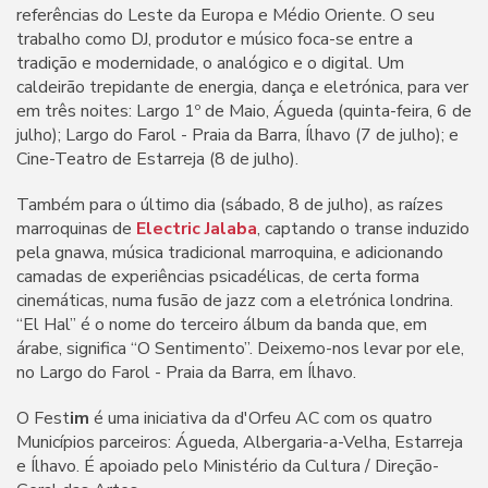
referências do Leste da Europa e Médio Oriente. O seu
trabalho como DJ, produtor e músico foca-se entre a
tradição e modernidade, o analógico e o digital. Um
caldeirão trepidante de energia, dança e eletrónica, para ver
em três noites: Largo 1º de Maio, Águeda (quinta-feira, 6 de
julho); Largo do Farol - Praia da Barra, Ílhavo (7 de julho); e
Cine-Teatro de Estarreja (8 de julho).
Também para o último dia (sábado, 8 de julho), as raízes
marroquinas de
Electric Jalaba
, captando o transe induzido
pela gnawa, música tradicional marroquina, e adicionando
camadas de experiências psicadélicas, de certa forma
cinemáticas, numa fusão de jazz com a eletrónica londrina.
“El Hal” é o nome do terceiro álbum da banda que, em
árabe, significa “O Sentimento”. Deixemo-nos levar por ele,
no Largo do Farol - Praia da Barra, em Ílhavo.
O Fest
im
é uma iniciativa da d'Orfeu AC com os quatro
Municípios parceiros: Águeda, Albergaria-a-Velha, Estarreja
e Ílhavo. É apoiado pelo Ministério da Cultura / Direção-