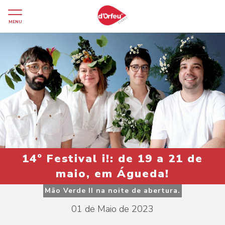
MENU
14º Festival i!: de 19 a 21 de
maio, em Águeda!
Mão Verde II na noite de abertura.
01 de Maio de 2023