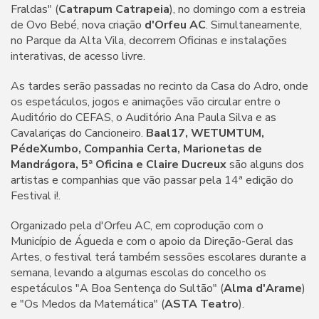
Fraldas" (
Catrapum Catrapeia
), no domingo com a estreia
de Ovo Bebé, nova criação
d'Orfeu AC
. Simultaneamente,
no Parque da Alta Vila, decorrem Oficinas e instalações
interativas, de acesso livre.
As tardes serão passadas no recinto da Casa do Adro, onde
os espetáculos, jogos e animações vão circular entre o
Auditório do CEFAS, o Auditório Ana Paula Silva e as
Cavalariças do Cancioneiro.
Baal17, WETUMTUM,
PédeXumbo, Companhia Certa, Marionetas de
Mandrágora, 5ª Oficina e Claire Ducreux
são alguns dos
artistas e companhias que vão passar pela 14ª edição do
Festival i!.
Organizado pela d'Orfeu AC, em coprodução com o
Município de Águeda e com o apoio da Direção-Geral das
Artes, o festival terá também sessões escolares durante a
semana, levando a algumas escolas do concelho os
espetáculos "A Boa Sentença do Sultão" (
Alma d'Arame
)
e "Os Medos da Matemática" (
ASTA Teatro
).