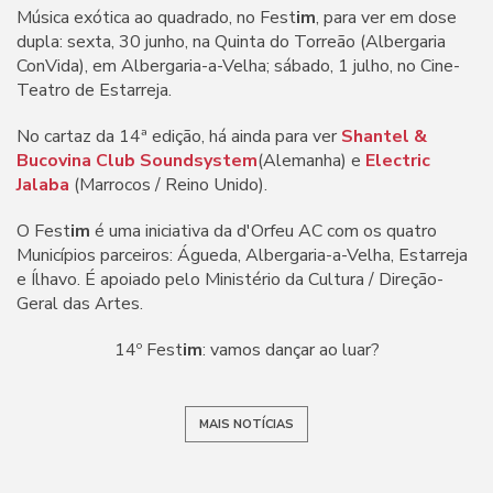
Música exótica ao quadrado, no Fest
im
, para ver em dose
dupla: sexta, 30 junho, na Quinta do Torreão (Albergaria
ConVida), em Albergaria-a-Velha; sábado, 1 julho, no Cine-
Teatro de Estarreja.
No cartaz da 14ª edição, há ainda para ver
Shantel &
Bucovina Club Soundsystem
(Alemanha) e
Electric
Jalaba
(Marrocos / Reino Unido).
O Fest
im
é uma iniciativa da d'Orfeu AC com os quatro
Municípios parceiros: Águeda, Albergaria-a-Velha, Estarreja
e Ílhavo. É apoiado pelo Ministério da Cultura / Direção-
Geral das Artes.
14º Fest
im
: vamos dançar ao luar?
MAIS NOTÍCIAS