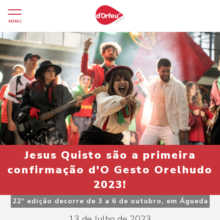
MENU
Jesus Quisto são a primeira
confirmação d'O Gesto Orelhudo
2023!
22ª edição decorre de 3 a 6 de outubro, em Águeda
13 de Julho de 2023