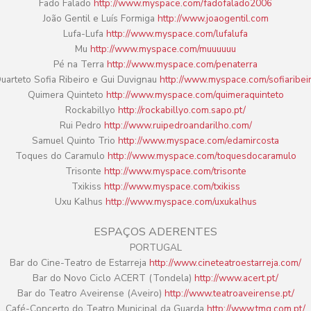
Fado Falado
http://www.myspace.com/fadofalado2006
João Gentil e Luís Formiga
http://www.joaogentil.com
Lufa-Lufa
http://www.myspace.com/lufalufa
Mu
http://www.myspace.com/muuuuuu
Pé na Terra
http://www.myspace.com/penaterra
uarteto Sofia Ribeiro e Gui Duvignau
http://www.myspace.com/sofiaribei
Quimera Quinteto
http://www.myspace.com/quimeraquinteto
Rockabillyo
http://rockabillyo.com.sapo.pt/
Rui Pedro
http://www.ruipedroandarilho.com/
Samuel Quinto Trio
http://www.myspace.com/edamircosta
Toques do Caramulo
http://www.myspace.com/toquesdocaramulo
Trisonte
http://www.myspace.com/trisonte
Txikiss
http://www.myspace.com/txikiss
Uxu Kalhus
http://www.myspace.com/uxukalhus
ESPAÇOS ADERENTES
PORTUGAL
Bar do Cine-Teatro de Estarreja
http://www.cineteatroestarreja.com
/
Bar do Novo Ciclo ACERT (Tondela)
http://www.acert.pt/
Bar do Teatro Aveirense (Aveiro)
http://www.teatroaveirense.pt/
Café-Concerto do Teatro Municipal da Guarda
http://www.tmg.com.pt/