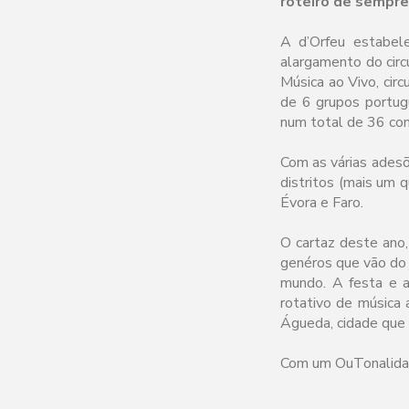
roteiro de sempre
A d’Orfeu estabel
alargamento do cir
Música ao Vivo, circ
de 6 grupos portug
num total de 36 con
Com as várias adesõ
distritos (mais um q
Évora e Faro.
O cartaz deste ano,
genéros que vão do j
mundo. A festa e a
rotativo de música 
Águeda, cidade que c
Com um OuTonalidade