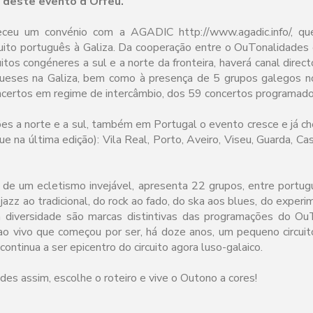
 deste evento d’Orfeu.
eceu um convénio com a AGADIC http://www.agadic.info/, que
cuito português à Galiza. Da cooperação entre o OuTonalidades
uitos congéneres a sul e a norte da fronteira, haverá canal direct
ueses na Galiza, bem como à presença de 5 grupos galegos no 
certos em regime de intercâmbio, dos 59 concertos programado
es a norte e a sul, também em Portugal o evento cresce e já c
ue na última edição): Vila Real, Porto, Aveiro, Viseu, Guarda, Ca
 de um ecletismo invejável, apresenta 22 grupos, entre portu
azz ao tradicional, do rock ao fado, do ska aos blues, do exper
 diversidade são marcas distintivas das programações do Ou
ao vivo que começou por ser, há doze anos, um pequeno circui
ontinua a ser epicentro do circuito agora luso-galaico.
s assim, escolhe o roteiro e vive o Outono a cores!