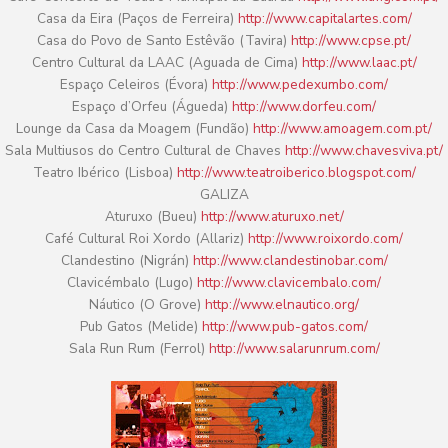
Casa da Eira (Paços de Ferreira)
http://www.capitalartes.com/
Casa do Povo de Santo Estêvão (Tavira)
http://www.cpse.pt/
Centro Cultural da LAAC (Aguada de Cima)
http://www.laac.pt/
Espaço Celeiros (Évora)
http://www.pedexumbo.com/
Espaço d’Orfeu (Águeda)
http://www.dorfeu.com/
Lounge da Casa da Moagem (Fundão)
http://www.amoagem.com.pt/
Sala Multiusos do Centro Cultural de Chaves
http://www.chavesviva.pt/
Teatro Ibérico (Lisboa)
http://www.teatroiberico.blogspot.com/
GALIZA
Aturuxo (Bueu)
http://www.aturuxo.net/
Café Cultural Roi Xordo (Allariz)
http://www.roixordo.com/
Clandestino (Nigrán)
http://www.clandestinobar.com/
Clavicémbalo (Lugo)
http://www.clavicembalo.com/
Náutico (O Grove)
http://www.elnautico.org/
Pub Gatos (Melide)
http://www.pub-gatos.com/
Sala Run Rum (Ferrol)
http://www.salarunrum.com/