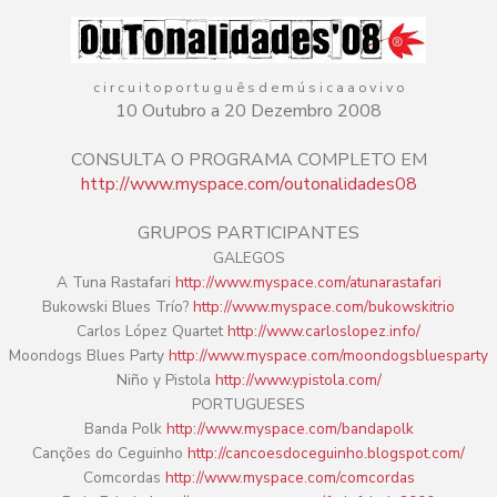
c i r c u i t o p o r t u g u ê s d e m ú s i c a a o v i v o
10 Outubro a 20 Dezembro 2008
CONSULTA O PROGRAMA COMPLETO EM
http://www.myspace.com/outonalidades08
GRUPOS PARTICIPANTES
GALEGOS
A Tuna Rastafari
http://www.myspace.com/atunarastafari
Bukowski Blues Trío?
http://www.myspace.com/bukowskitrio
Carlos López Quartet
http://www.carloslopez.info/
Moondogs Blues Party
http://www.myspace.com/moondogsbluesparty
Niño y Pistola
http://www.ypistola.com/
PORTUGUESES
Banda Polk
http://www.myspace.com/bandapolk
Canções do Ceguinho
http://cancoesdoceguinho.blogspot.com/
Comcordas
http://www.myspace.com/comcordas