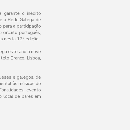
 garante o inédito
 e a Rede Galega de
o para a participação
circuito português,
s nesta 12ª edição.
hega este ano a nove
stelo Branco, Lisboa,
gueses e galegos, de
imental às músicas do
Tonalidades, evento
to local de bares em