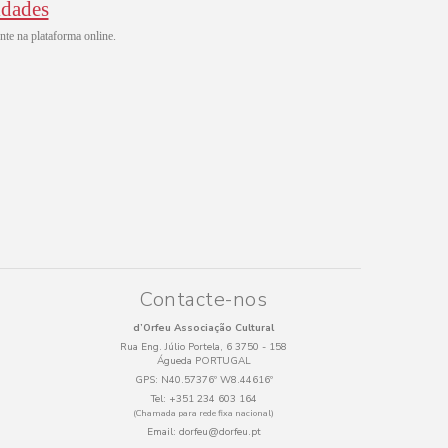
idades
ente na plataforma online.
Contacte-nos
d’Orfeu Associação Cultural
Rua Eng. Júlio Portela, 6 3750 - 158
Águeda PORTUGAL
GPS:
N40.57376º W8.44616º
Tel:
+351 234 603 164
(Chamada para rede fixa nacional)
Email:
dorfeu@dorfeu.pt