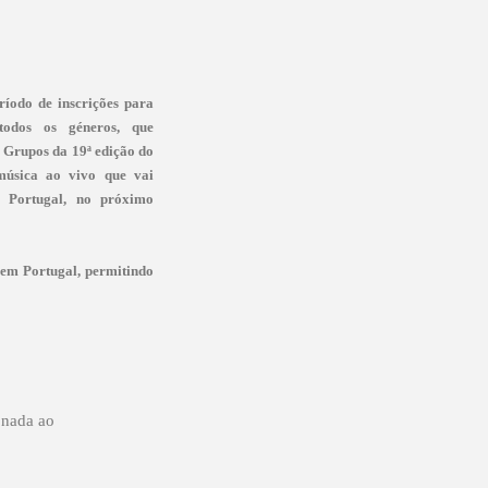
ríodo de inscrições para
 todos os géneros, que
 Grupos da 19ª edição do
 música ao vivo que vai
e Portugal, no próximo
o em Portugal, permitindo
onada ao