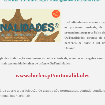
Ainda mais parcerias em Portugal e no estrangeiro. Novos escalões de cachet!
Está oficialmente aberto o pe
os projectos musicais, de
pretendam integrar a Bolsa de
OuTonalidades, circuito de
decorrer, de norte a sul d
Outono!
gia de colaboração com outros circuitos e festivais, tanto no estrangeiro com
s mais oportunidades além do próprio OuTonalidades.
www.dorfeu.pt/outonalidades
nua aberto à participação de grupos não portugueses, contudo condici
mutas internacionais.