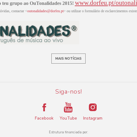
www.dorfeu.pt/outonal
o teu grupo ao OuTonalidades 2015!
úvidas, contactar <
outonalidades@dorfeu.pt
> ou utilizar o formulário de esclarecimentos exist
MAIS NOTÍCIAS
Siga-nos!
Facebook
YouTube
Instagram
Estrutura financiada por: