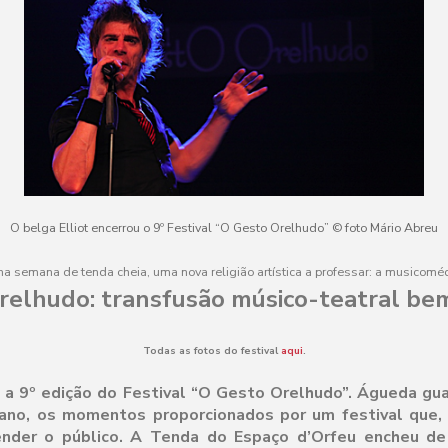
O belga Elliot encerrou o 9º Festival “O Gesto Orelhudo” © foto Mário Abreu
a semana de tenda cheia, uma nova religião artística a professar: a musicoméd
relhudo: transfusão músico-teatral bem
Todas as fotos do festival
aqui
.
 a 9º edição do Festival “O Gesto Orelhudo”. Águeda gu
ano, os momentos proporcionados por um festival que, à
nder o público. A Tenda do Espaço d’Orfeu encheu d