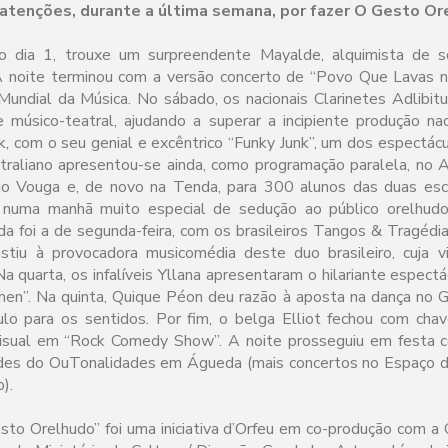
atenções, durante a última semana, por fazer O Gesto Or
no dia 1, trouxe um surpreendente Mayalde, alquimista de 
A noite terminou com a versão concerto de “Povo Que Lavas 
 Mundial da Música. No sábado, os nacionais Clarinetes Adlibi
 músico-teatral, ajudando a superar a incipiente produção na
k, com o seu genial e excêntrico “Funky Junk”, um dos espectác
traliano apresentou-se ainda, como programação paralela, no 
o Vouga e, de novo na Tenda, para 300 alunos das duas esco
 numa manhã muito especial de sedução ao público orelhudo
da foi a de segunda-feira, com os brasileiros Tangos & Tragédi
istiu à provocadora musicomédia deste duo brasileiro, cuja v
Na quarta, os infalíveis Yllana apresentaram o hilariante espect
men”. Na quinta, Quique Péon deu razão à aposta na dança no 
lo para os sentidos. Por fim, o belga Elliot fechou com chav
visual em “Rock Comedy Show”. A noite prosseguiu em festa co
dades do OuTonalidades em Águeda (mais concertos no Espaço d
).
sto Orelhudo” foi uma iniciativa d’Orfeu em co-produção com a