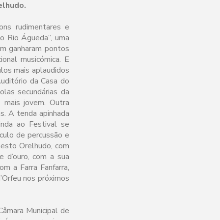
elhudo.
sons rudimentares e
no Rio Águeda”, uma
tum ganharam pontos
cional musicómica. E
ulos mais aplaudidos
Auditório da Casa do
las secundárias da
 mais jovem. Outra
as. A tenda apinhada
inda ao Festival se
áculo de percussão e
Gesto Orelhudo, com
e d’ouro, com a sua
m a Farra Fanfarra,
’Orfeu nos próximos
 Câmara Municipal de