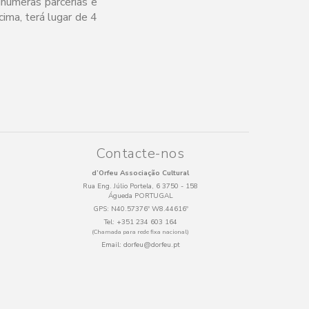
inúmeras parcerias e
écima, terá lugar de 4
Contacte-nos
d’Orfeu Associação Cultural
Rua Eng. Júlio Portela, 6 3750 - 158
Águeda PORTUGAL
GPS:
N40.57376º W8.44616º
Tel:
+351 234 603 164
(Chamada para rede fixa nacional)
Email:
dorfeu@dorfeu.pt