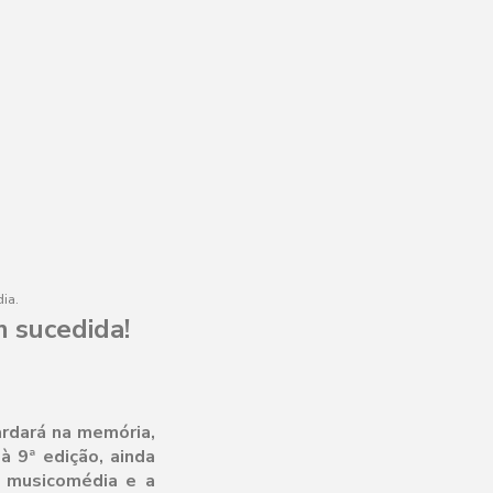
ia.
 sucedida!
ardará na memória,
 9ª edição, ainda
e musicomédia e a