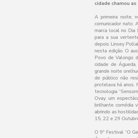
cidade chamou as 
A primeira noite, 
comunicador nato. 
marca local no Dia
para a sua vertente
depois Linsey Polla
nesta edição. O aus
Povo de Valongo d
cidade de Águeda,
grande noite orelhu
de público não res
protelava há anos. 
tecnologia “Sensor
Ovay, um espectácu
brilhante comédia 
abrindo as hostili
15, 22 e 29 Outubro
O 9º Festival “O Ge