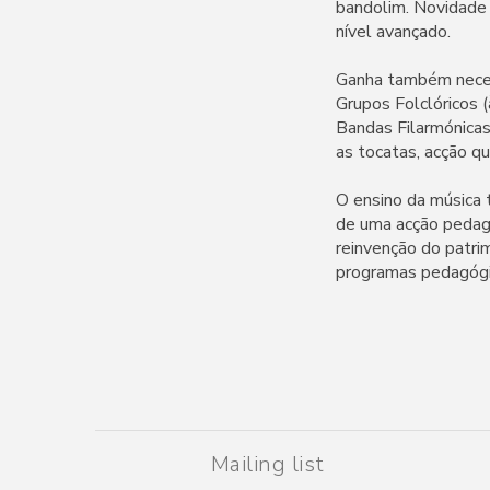
bandolim. Novidade
nível avançado.
Ganha também necess
Grupos Folclóricos 
Bandas Filarmónicas)
as tocatas, acção q
O ensino da música t
de uma acção pedagó
reinvenção do patrim
programas pedagógic
Mailing list