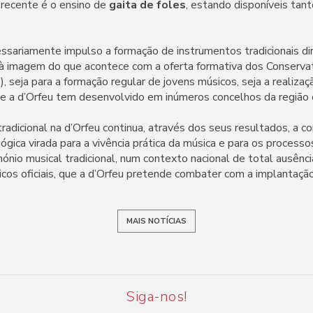
 recente é o ensino de
gaita de foles
, estando disponíveis tant
ariamente impulso a formação de instrumentos tradicionais dir
(à imagem do que acontece com a oferta formativa dos Conservat
, seja para a formação regular de jovens músicos, seja a realiza
ue a d’Orfeu tem desenvolvido em inúmeros concelhos da região 
radicional na d’Orfeu continua, através dos seus resultados, a 
gica virada para a vivência prática da música e para os processo
ónio musical tradicional, num contexto nacional de total ausênc
os oficiais, que a d’Orfeu pretende combater com a implantação
MAIS NOTÍCIAS
Siga-nos!