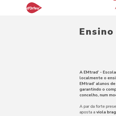
Ensino
A EMtrad’ - Escol
localmente o ensi
EMtrad’ alunos de
garantindo o comp
concelho, num mod
A par da forte pres
aposta a
viola bra