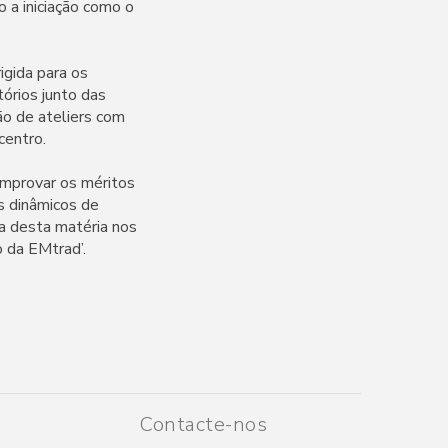
o a iniciação como o
igida para os
órios junto das
ção de ateliers com
centro.
comprovar os méritos
s dinâmicos de
ia desta matéria nos
 da EMtrad’.
Contacte-nos