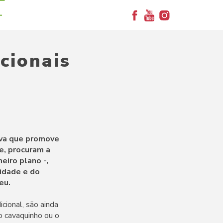
+
cionais
iva que promove
e, procuram a
eiro plano -,
idade e do
eu.
cional, são ainda
o cavaquinho ou o