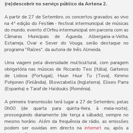
(re)descobrir no serviço público da Antena 2.
A partir de 27 de Setembro, os concertos gravados ao vivo
na 4ª edição do Fest
im
- festival intermunicipal de músicas
do mundo, evento d’Orfeu intermunicipal em parceria com as
Câmaras Municipais de Águeda, Albergaria-a-Velha,
Estarreja, Ovar e Sever do Vouga, serão destaque no
programa "Raízes", da autoria de Inês Almeida.
Uma viagem pela diversidade multicultural, com paragem
obrigatória nas músicas de Riccardo Tesi (Itália), Gaiteiros
de Lisboa (Portugal), Huun Huur Tu (Tuva), Kimmo
Pohjonen (Finlândia), Blowzabella (Inglaterra), Eliseo Parra
(Espanha) e Taraf de Haïdouks (Roménia).
A primeira transmissão terá lugar a 27 de Setembro, pelas
0h00 (de quarta para quinta-feira, à meia-noite),
prosseguindo diariamente (de terça a sábado), sempre no
mesmo horário. Além da frequência de rádio, as emissões
podem ser ouvidas em directo na
internet
ou, após a