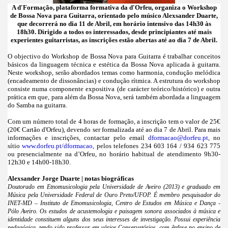
A d'Formação, plataforma formativa da d'Orfeu, organiza o Workshop
de Bossa Nova para Guitarra, orientado pelo músico Alexsander Duarte,
que decorrerá no dia 11 de Abril, em horário intensivo das 14h30 às
18h30. Dirigido a todos os interessados, desde principiantes até mais
experientes guitarristas, as inscrições estão abertas até ao dia 7 de Abril.
O objectivo do Workshop de Bossa Nova para Guitarra é trabalhar conceitos
básicos da linguagem técnica e estética da Bossa Nova aplicada à guitarra.
Neste workshop, serão abordados temas como harmonia, condução melódica
(encadeamento de dissonâncias) e condução rítmica. A estrutura do workshop
consiste numa componente expositiva (de carácter teórico/histórico) e outra
prática em que, para além da Bossa Nova, será também abordada a linguagem
do Samba na guitarra.
Com um número total de 4 horas de formação, a inscrição tem o valor de 25€
(20€ Cartão d'Orfeu), devendo ser formalizada até ao dia 7 de Abril. Para mais
informações e inscrições, contactar pelo email
dformacao@dorfeu.pt
, no
sítio
www.dorfeu.pt/dformacao,
pelos telefones 234 603 164 / 934 623 775
ou presencialmente na d’Orfeu, no horário habitual de atendimento 9h30-
12h30 e 14h00-18h30.
Alexsander Jorge Duarte | notas biográficas
Doutorado em Etnomusicologia pela Universidade de Aveiro (2013) e graduado em
Música pela Universidade Federal de Ouro Preto/UFOP. É membro pesquisador do
INET-MD – Instituto de Etnomusicologia, Centro de Estudos em Música e Dança -
Pólo Aveiro. Os estudos de acustemologia e paisagem sonora associados à música e
identidade constituem alguns dos seus interesses de investigação. Possui experiência
pedagógica, tendo sido professor em vários Conservatórios, com ênfase no ensino de