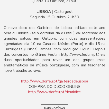
Quarta 10 Outubro, 21h00
LISBOA
| Culturgest
Segunda 15 Outubro, 21h30
O novo disco dos Gaiteiros de Lisboa, editado este ano
pela d'Eurídice (selo editorial da d’Orfeu) vai regressar aos
grandes palcos em Outubro, com duas apresentações
agendadas: dia 10 na Casa da Música (Porto) e dia 15 na
Culturgest (Lisboa), ambas com produção Uguru. Depois
dos concertos no último Festim http://www.festim.pt/, eis
duas oportunidades para rever um dos grupos mais
emblemáticos da música portuguesa, com um fascinante
novo trabalho ao vivo.
http://www.dorfeu.pt/gaiteirosdelisboa
COMPRA DO DISCO ONLINE
http://www.dorfeu.pt/deuridice
MAIS NOTÍCIAS