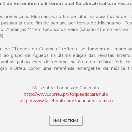
a 1 de Setembro no International Karakeçili Culture Festiv
pós presença no Mun'danças no fim de Julho, na praia fluvial de 
passará já este fim-de-semana por terras de Miranda no “Fest
no “Andanças24” em Celorico da Beira (sábado 4) e no Festiva
8).
ção de “Toques do Caramulo” reflecte-se também na imprensa
s ao grupo de Águeda na última edição das revistas Interfo
, ambas publicações de renome na área da música folk, c
ação d’Orfeu, como uma referência emergente da música tra
Mais sobre Toques do Caramulo:
http://www.dorfeu.pt/toquesdocaramulo
http://www.facebook.com/toquesdocaramulo
MAIS NOTÍCIAS