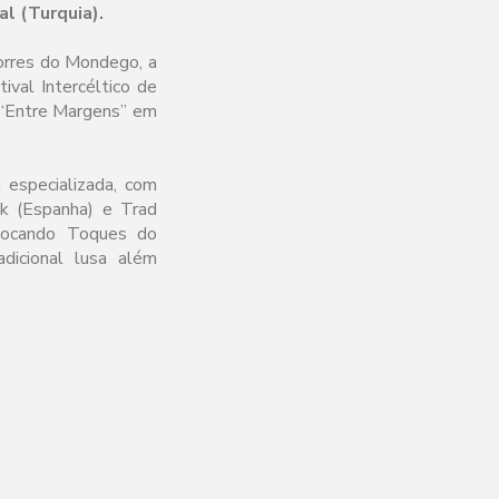
al (Turquia).
Torres do Mondego, a
ival Intercéltico de
l “Entre Margens” em
 especializada, com
lk (Espanha) e Trad
olocando Toques do
dicional lusa além