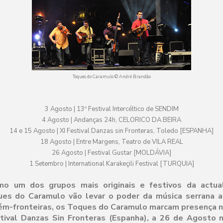
Toques do Caramulo © André Brandão
3 Agosto | 13º Festival Intercéltico de SENDIM
4 Agosto | Andanças 24h, CELORICO DA BEIRA
14 e 15 Agosto | XI Festival Danzas sin Fronteras, Toledo [ESPANHA]
18 Agosto | Entre Margens, Teatro de VILA REAL
26 Agosto | Festival Gustar [MOLDÁVIA]
1 Setembro | International Karakeçili Festival [TURQUIA]
mo um dos grupos mais originais e festivos da actua
ues do Caramulo vão levar o poder da música serrana a
ém-fronteiras, os Toques do Caramulo marcam presença no
tival Danzas Sin Fronteras (Espanha), a 26 de Agosto n