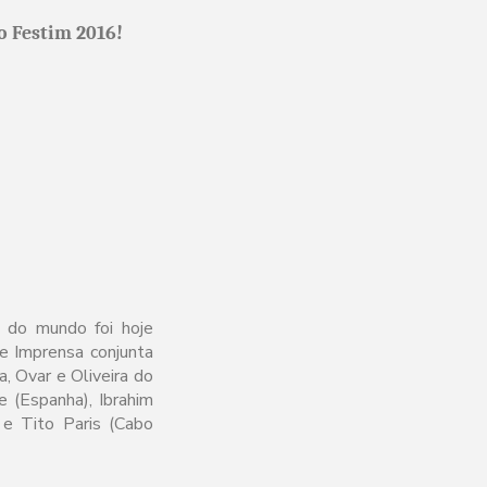
o Festim 2016!
s do mundo foi hoje
e Imprensa conjunta
a, Ovar e Oliveira do
e (Espanha), Ibrahim
) e Tito Paris (Cabo