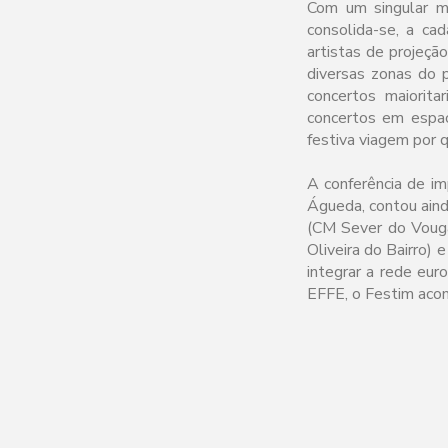
Com um singular mo
consolida-se, a c
artistas de projeçã
diversas zonas do 
concertos maiorita
concertos em espa
festiva viagem por 
A conferência de im
Águeda, contou aind
(CM Sever do Vouga
Oliveira do Bairro) 
integrar a rede eu
EFFE, o Festim acont