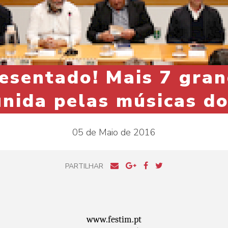
resentado! Mais 7 gra
unida pelas músicas d
05 de Maio de 2016
PARTILHAR
www.festim.pt