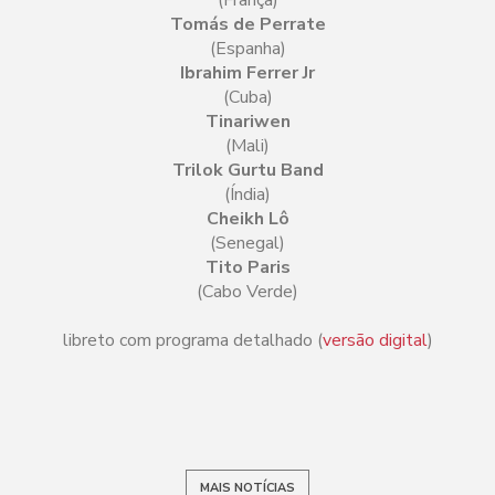
Tomás de Perrate
(Espanha)
Ibrahim Ferrer Jr
(Cuba)
Tinariwen
(Mali)
Trilok Gurtu Band
(Índia)
Cheikh Lô
(Senegal)
Tito Paris
(Cabo Verde)
libreto com programa detalhado (
versão digital
)
MAIS NOTÍCIAS