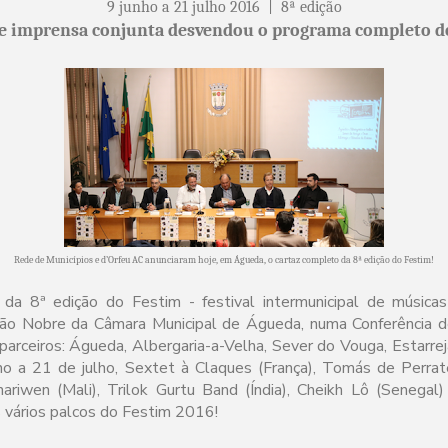
9 junho a 21 julho 2016 | 8ª edição
e imprensa conjunta desvendou o programa completo d
Rede de Municípios e d’Orfeu AC anunciaram hoje, em Águeda, o cartaz completo da 8ª edição do Festim!
da 8ª edição do Festim - festival intermunicipal de música
ão Nobre da Câmara Municipal de Águeda, numa Conferência d
parceiros: Águeda, Albergaria-a-Velha, Sever do Vouga, Estarrej
ho a 21 de julho, Sextet à Claques (França), Tomás de Perrat
inariwen (Mali), Trilok Gurtu Band (Índia), Cheikh Lô (Senegal
s vários palcos do Festim 2016!