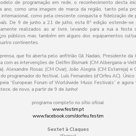
delo de programação em rede, o reconhecimento desta inicia
ada ano, como uma imagem de marca da região, tanto pela pr
o internacional, como pela crescente conquista e fidelização de 
país. De 9 de junho a 21 de julho, esta 8ª edição estende-se
riamente realizados ao ar livre, levando para a rua a festa 
ços públicos mas também em alguns dos equipamentos cultura
quatro continentes.
prensa, que foi aberta pelo anfitrião Gil Nadais, Presidente da
a com as intervenções de Delfim Bismark (CM Albergaria-a-Vel
), Alexandre Rosas (CM Ovar), João Alegria (CM Estarreja) e C
e do programador do festival, Luís Fernandes (d'Orfeu AC). Único
ropeia “European Forum of Worldwide Music Festivals” e agor
ece, de novo, a partir de 9 de Junho!
programa completo no sítio oficial
www.festim.pt
www.facebook.com/dorfeu.festim
Sextet à Claques
(França)