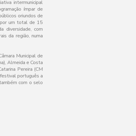
tiva intermunicipal
ogramação ímpar de
públicos oriundos de
 por um total de 15
da diversidade, com
is da região, numa
 Câmara Municipal de
ha), Almeida e Costa
atarina Pereira (CM
 festival português a
a também com o selo