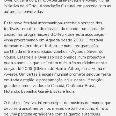
Ovar, Oliveira do Bairro, Albergaria-a-Velha e Aveiro, numa
iniciativa da d’Orfeu Associação Cultural em parceria com as
autarquias envolvidas.
Este novo festival intermunicipal recebe a herança dos
festivais temáticos de músicas do mundo - uma área de
paixão nas programações d’Orfeu -, que esta associação
vinha programando em Águeda desde 2002. O festival
doravante em rede, estrutura-se numa programação
partilhada entre municípios vizinhos - Águeda, Sever do
Vouga, Estarreja e Ovar são os pioneiros, num projecto a
quatro anos -, a que se juntam mais três municípios nesta
edição de 2009 (Oliveira de Bairro, Albergaria-a-Velha e
Aveiro). Um cartaz à escala mundial promete singular festa
em toda a região: a programação inclui, nesta 1ª edição,
grandes nomes vindos do Canadá, Colômbia, Brasil,
Holanda, Espanha, Guiné-Bissau e Índia.
O festim - festival intermunicipal de músicas do mundo, que
decorrerá anualmente nos meses de Junho e Julho, é fruto
de uma parceria abrangente com as quatro autarquias