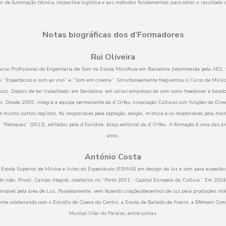
ão de iluminação técnica, respectiva logística e aos métodos fundamentais para obter o resultado 
Notas biográficas dos d’Formadores
Rui Oliveira
Curso Profissional de Engenharia de Som na Escola Microfusa em Barcelona (reconhecida pela AES,
m “Espectáculo e som ao vivo” e “Som em cinema”. Simultaneamente frequentou o Curso de Música
azz. Depois de ter trabalhado, em Barcelona, em várias empresas de som como freelancer e tocado
al. Desde 2005, integra a equipa permanente da d’Orfeu Associação Cultural com funções de Direc
e muitos outros registos, foi responsável pela captação, edição, mistura e co-responsável pela ma
“Retoques” (2011), editados pela d’Eurídice, braço editorial da d’Orfeu. A formação é uma das ár
anos.
António Costa
 Escola Superior de Música e Artes do Espectáculo (ESMAE) em design de luz e som para espectácu
São João, Rivoli, Campo Alegre), colaborou no “Porto 2001 - Capital Europeia da Cultura”. Em 2004
onsável pela área de Luz. Paralelamente, vem fazendo criações/desenhos de luz para produções in
nte colaborando com o Estúdio de Ópera do Centro, a Escola de Bailado de Aveiro, a Efémero Com
Musical Vilar do Paraíso, entre outras.