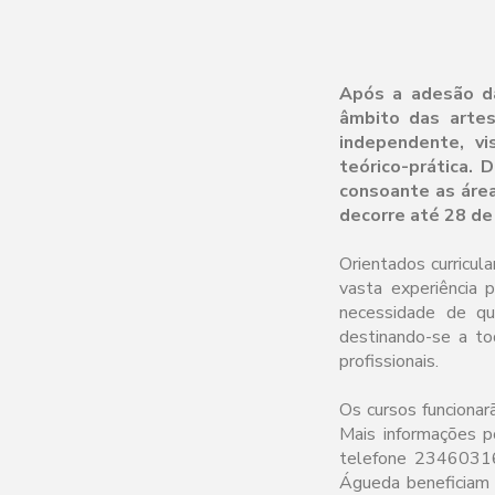
Após a adesão da
âmbito das artes
independente, vi
teórico-prática.
consoante as áre
decorre até 28 de
Orientados curricul
vasta experiência 
necessidade de qua
destinando-se a t
profissionais.
Os cursos funcionar
Mais informações 
telefone 23460316
Águeda beneficiam 