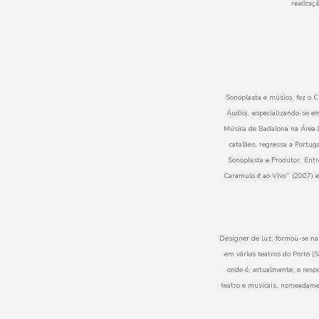
realizaç
Sonoplasta e músico, fez o 
Áudio), especializando-se e
Música de Badalona na Área J
catalães, regressa a Portug
Sonoplasta e Produtor. Entr
Caramulo é ao Vivo” (2007) e 
Designer de luz, formou-se na
em vários teatros do Porto (
onde é, actualmente, o resp
teatro e musicais, nomeadame