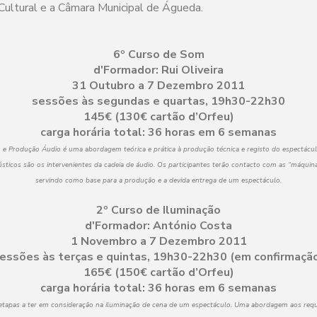
Cultural e a Câmara Municipal de Águeda.
6º Curso de Som
d'Formador: Rui Oliveira
31 Outubro a 7 Dezembro 2011
sessões às segundas e quartas, 19h30-22h30
145€ (130€ cartão d’Orfeu)
carga horária total: 36 horas em 6 semanas
 e Produção Áudio é uma abordagem teórica e prática à produção técnica e registo do espectácul
ticos são os intervenientes da cadeia de áudio. Os participantes terão contacto com as “máquinas
servindo como base para a produção e a devida entrega de um espectáculo.
2º Curso de Iluminação
d'Formador: António Costa
1 Novembro a 7 Dezembro 2011
essões às terças e quintas, 19h30-22h30 (em confirmaçã
165€ (150€ cartão d’Orfeu)
carga horária total: 36 horas em 6 semanas
 etapas a ter em consideração na iluminação de cena de um espectáculo. Uma abordagem aos requi