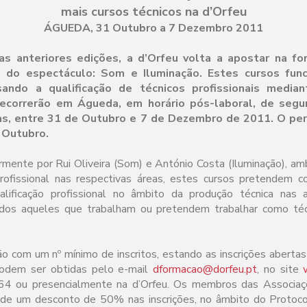
mais cursos técnicos na d’Orfeu
ÁGUEDA, 31 Outubro a 7 Dezembro 2011
s anteriores edições, a d’Orfeu volta a apostar na fo
 do espectáculo: Som e Iluminação. Estes cursos fun
sando a qualificação de técnicos profissionais medi
 Decorrerão em Águeda, em horário pós-laboral, de segun
as, entre 31 de Outubro e 7 de Dezembro de 2011. O perí
 Outubro.
armente por Rui Oliveira (Som) e António Costa (Iluminação), 
profissional nas respectivas áreas, estes cursos pretendem c
lificação profissional no âmbito da produção técnica nas a
odos aqueles que trabalham ou pretendem trabalhar como téc
ão com um nº mínimo de inscritos, estando as inscrições aberta
podem ser obtidas pelo e-mail
dformacao@dorfeu.pt
, no site
4 ou presencialmente na d’Orfeu. Os membros das Associaç
de um desconto de 50% nas inscrições, no âmbito do Protoco