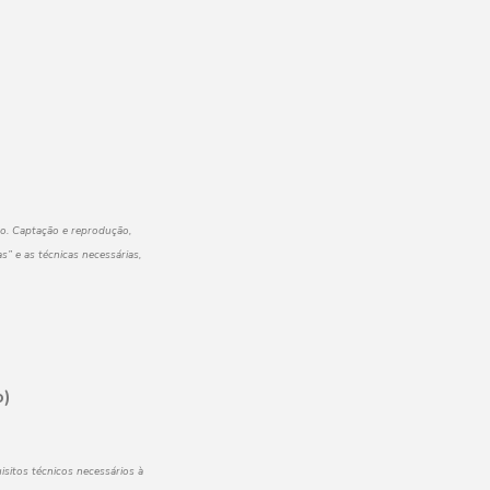
o. Captação e reprodução,
” e as técnicas necessárias,
o)
sitos técnicos necessários à