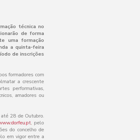
rmação técnica no
cionarão de forma
ante uma formação
da a quinta-feira
odo de inscrições
ambos formadores com
olmatar a crescente
rtes performativas,
nicos, amadores ou
s até 28 de Outubro.
www.dorfeu.pt
, pelo
ões do concelho de
lo em vigor entre a