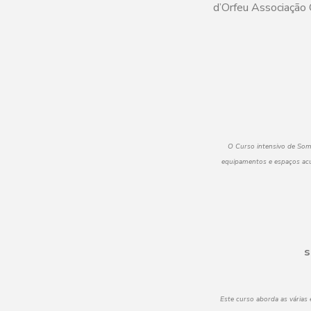
d’Orfeu Associação 
O Curso intensivo de Som
equipamentos e espaços acús
s
Este curso aborda as várias