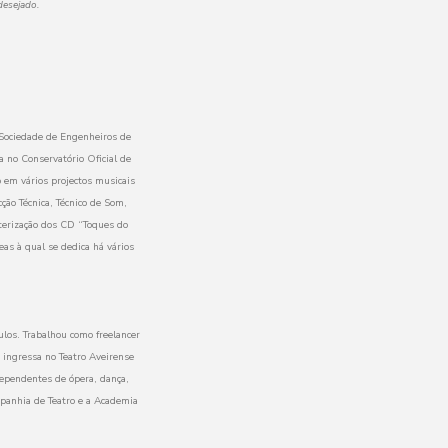
desejado.
 Sociedade de Engenheiros de
 no Conservatório Oficial de
 em vários projectos musicais
ção Técnica, Técnico de Som,
sterização dos CD “Toques do
eas à qual se dedica há vários
los. Trabalhou como freelancer
 ingressa no Teatro Aveirense
dependentes de ópera, dança,
panhia de Teatro e a Academia