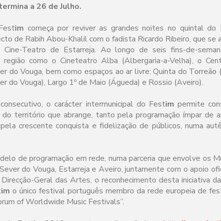
termina a 26 de Julho.
Fest
im
começa por reviver as grandes noites no quintal do 
cto de Rabih Abou-Khalil com o fadista Ricardo Ribeiro, que 
o Cine-Teatro de Estarreja. Ao longo de seis fins-de-seman
 região como o Cineteatro Alba (Albergaria-a-Velha), o Ce
r do Vouga, bem como espaços ao ar livre: Quinta do Torreão (
r do Vouga), Largo 1º de Maio (Águeda) e Rossio (Aveiro).
consecutivo, o carácter intermunicipal do Fest
im
permite con
do território que abrange, tanto pela programação ímpar de ar
 pela crescente conquista e fidelização de públicos, numa aut
delo de programação em rede, numa parceria que envolve os Mu
 Sever do Vouga, Estarreja e Aveiro, juntamente com o apoio ofic
 Direcção-Geral das Artes, o reconhecimento desta iniciativa d
t
im
o único festival português membro da rede europeia de fes
rum of Worldwide Music Festivals”.