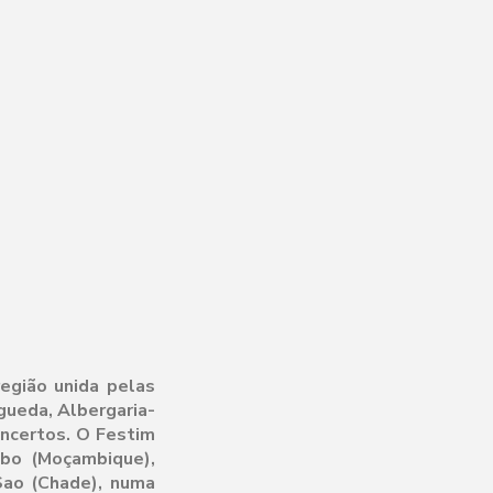
egião unida pelas
gueda, Albergaria-
oncertos. O Festim
mbo (Moçambique),
Sao (Chade), numa