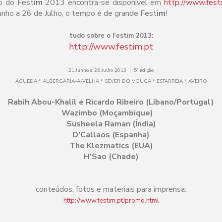
o do Fest
im
2013 encontra-se disponível em
http://www.fest
Junho a 26 de Julho, o tempo é de grande Fest
im
!
tudo sobre o Festim 2013:
http://www.festim.pt
21 Junho a 26 Julho 2013 | 5ª edição
ÁGUEDA * ALBERGARIA-A-VELHA * SEVER DO VOUGA * ESTARREJA * AVEIRO
Rabih Abou-Khalil e Ricardo Ribeiro (Líbano/Portugal)
Wazimbo (Moçambique)
Susheela Raman (Índia)
D'Callaos (Espanha)
The Klezmatics (EUA)
H'Sao (Chade)
conteúdos, fotos e materiais para imprensa:
http://www.festim.pt/promo.html