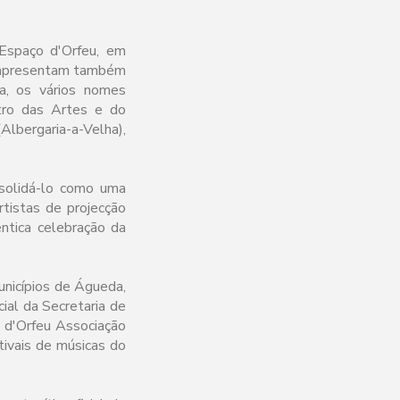
Espaço d'Orfeu, em
se apresentam também
a, os vários nomes
ntro das Artes e do
Albergaria-a-Velha),
solidá-lo como uma
tistas de projecção
êntica celebração da
nicípios de Águeda,
ial da Secretaria de
a d'Orfeu Associação
tivais de músicas do