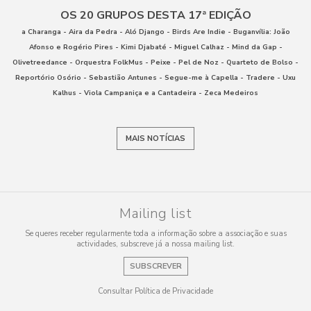
OS 20 GRUPOS DESTA 17ª EDIÇÃO
a Charanga - Aira da Pedra - Aló Django - Birds Are Indie - Buganvília: João
Afonso e Rogério Pires - Kimi Djabaté - Miguel Calhaz - Mind da Gap -
Olivetreedance - Orquestra FolkMus - Peixe - Pel de Noz - Quarteto de Bolso -
Reportório Osório - Sebastião Antunes - Segue-me à Capella - Tradere - Uxu
Kalhus - Viola Campaniça e a Cantadeira - Zeca Medeiros
MAIS NOTÍCIAS
Mailing list
Se queres receber regularmente toda a informação sobre a associação e suas
actividades, subscreve já a nossa mailing list.
SUBSCREVER
Consultar Política de Privacidade