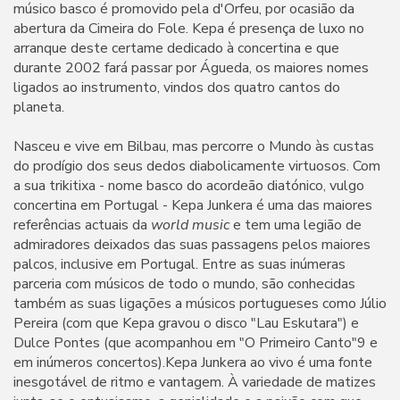
músico basco é promovido pela d'Orfeu, por ocasião da
abertura da Cimeira do Fole. Kepa é presença de luxo no
arranque deste certame dedicado à concertina e que
durante 2002 fará passar por Águeda, os maiores nomes
ligados ao instrumento, vindos dos quatro cantos do
planeta.
Nasceu e vive em Bilbau, mas percorre o Mundo às custas
do prodígio dos seus dedos diabolicamente virtuosos. Com
a sua trikitixa - nome basco do acordeão diatónico, vulgo
concertina em Portugal - Kepa Junkera é uma das maiores
referências actuais da
world music
e tem uma legião de
admiradores deixados das suas passagens pelos maiores
palcos, inclusive em Portugal. Entre as suas inúmeras
parceria com músicos de todo o mundo, são conhecidas
também as suas ligações a músicos portugueses como Júlio
Pereira (com que Kepa gravou o disco "Lau Eskutara") e
Dulce Pontes (que acompanhou em "O Primeiro Canto"9 e
em inúmeros concertos).Kepa Junkera ao vivo é uma fonte
inesgotável de ritmo e vantagem. À variedade de matizes