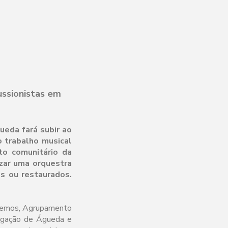
ussionistas em
ueda fará subir ao
 trabalho musical
to comunitário da
izar uma orquestra
os ou restaurados.
e Lemos, Agrupamento
egação de Águeda e