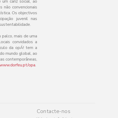
um cariz social, ao
is não convencionais
stica. Os objectivos
ipação juvenil nas
 sustentabilidade.
m palco, mais de uma
locais convidados a
áculo da opÁ! tem a
e do mundo global, ao
icas contemporâneas,
/www.dorfeu.pt/opa
.
Contacte-nos