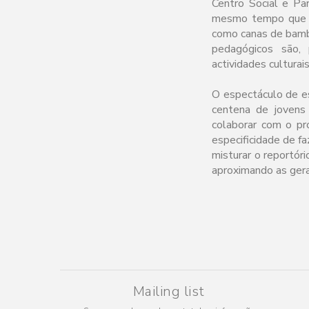
Centro Social e Pa
mesmo tempo que pre
como canas de bambu
pedagógicos são, 
actividades culturai
O espectáculo de es
centena de jovens 
colaborar com o pr
especificidade de fa
misturar o reportór
aproximando as ger
Mailing list