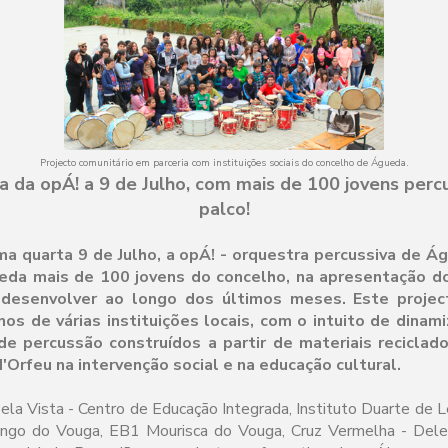
Projecto comunitário em parceria com instituições sociais do concelho de Águeda.
a da opÁ! a 9 de Julho, com mais de 100 jovens perc
palco!
ma quarta 9 de Julho, a opÁ! - orquestra percussiva de Ág
eda mais de 100 jovens do concelho, na apresentação do
desenvolver ao longo dos últimos meses. Este projec
nos de várias instituições locais, com o intuito de dinam
e percussão construídos a partir de materiais reciclad
'Orfeu na intervenção social e na educação cultural.
ela Vista - Centro de Educação Integrada, Instituto Duarte d
ongo do Vouga, EB1 Mourisca do Vouga, Cruz Vermelha - Del