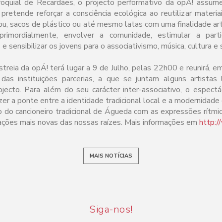
roquial de Recardães, o projecto performativo da opÁ! assume 
tende reforçar a consciência ecológica ao reutilizar materia
, sacos de plástico ou até mesmo latas com uma finalidade artí
primordialmente, envolver a comunidade, estimular a partic
s e sensibilizar os jovens para o associativismo, música, cultura e
treia da opÁ! terá lugar a 9 de Julho, pelas 22h00 e reunirá, e
das instituições parcerias, a que se juntam alguns artistas 
ojecto. Para além do seu carácter inter-associativo, o espect
zer a ponte entre a identidade tradicional local e a modernidad
io do cancioneiro tradicional de Águeda com as expressões rítm
ações mais novas das nossas raízes. Mais informações em
http:/
MAIS NOTÍCIAS
Siga-nos!