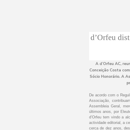
d’Orfeu dis
A d’Orfeu AC, reu
Conceição Costa como
Sócio Honorário. A A
p
De acordo com o Regula
Associação, contribua
Assembleia Geral, mere
últimos anos, por Eleut
d’Orfeu tem vindo a al
actividade editorial, a
cerca de dez anos, des