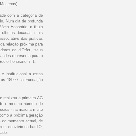
 Mecenas).
dade com a categoria de
do. Num dia de profunda
cio Honorário, a título
s últimas décadas, mais
associativo das práticas
 da relação próxima para
adores da d’Orfeu, seus
nandes representa para o
Sócio Honorário nº 1.
 institucional a estas
u, às 18h00 na Fundação
 realizou a primeira AG
ente o mesmo número de
cios - na maioria muito
m como a próxima geração
se do momento actual, de
 com convívio no bard’O,
sado.