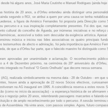
, desde há alguns anos, José Maria Coutinho e Manuel Rodrigues (ainda hoje
ua história de 20 anos, a d’Orfeu entendeu ainda distinguir uma personali
, ainda segundo o RGI, se atribui a quem por uma causa se tenha notabiliza
guedense, a figura de Américo Fernandes foi proposta pela Direcção como Só
 percurso e a sua inspiração completamente presentes. Foi dos que, na
nto cultural do concelho de Águeda, por inúmeras iniciativas e no reforço 
 filarmónicas, acessível a todos sem descuidar da exigência artística. Apesar
nsinou música e iniciou nas lides associativas os quatro principais fund
es testemunhos de afecto e admiração, foi pela importância que Américo Fer
eda, de que a d’Orfeu faz parte, que o falecido maestro foi distinguido como 
ram aprovadas por unanimidade e aclamação. O reconhecimento público e
ito a 4 de Dezembro próximo, na cerimónia do 20º aniversário da d’Orfe
nto integrado no Festival “O Gesto Orelhudo” que decorre nessa semana.
 (AG), realizada simbolicamente na mesma data - 28 de Outubro - em que se
ntes, houve ainda a aprovação de
22 novos Sócios efectivos, curiosam
estiveram na AG inaugural em 1995. A coincidência reserva a estes novos Só
ção (como no início da associação) - a esperança histórica de se afirmare
tónica o regozijo pelos 20 anos, relembrando passagens marcantes e falando-
stituição e de amplo reconhecimento por todo o percurso. A sessão terminou
es de Assembleia. Há vinte anos, com passos simples. Agora, futuro compas