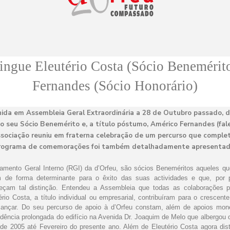
tingue Eleutério Costa (Sócio Benemérit
Fernandes (Sócio Honorário)
nida em Assembleia Geral Extraordinária a 28 de Outubro passado, di
 seu Sócio Benemérito e, a título póstumo, Américo Fernandes (fal
ssociação reuniu em fraterna celebração de um percurso que complet
rograma de comemorações foi também detalhadamente apresentad
mento Geral Interno (RGI) da d’Orfeu, são sócios Beneméritos aqueles qu
m de forma determinante para o êxito das suas actividades e que, por 
çam tal distinção.
Entendeu a Assembleia que todas as colaborações p
ério Costa, a título individual ou empresarial, contribuíram para o crescen
cançar. Do seu percurso de apoio à d’Orfeu constam, além de apoios mon
 cedência prolongada do edifício na Avenida Dr. Joaquim de Melo que albergou 
de 2005 até Fevereiro do presente ano. Além de Eleutério Costa agora dist