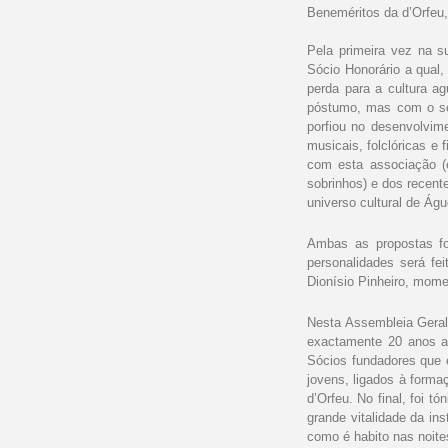
Beneméritos da d’Orfeu
Pela primeira vez na s
Sócio Honorário a qual
perda para a cultura a
póstumo, mas com o seu
porfiou no desenvolvime
musicais, folclóricas e
com esta associação (e
sobrinhos) e dos recent
universo cultural de Águ
Ambas as propostas fo
personalidades será fe
Dionísio Pinheiro, mome
Nesta Assembleia Geral
exactamente 20 anos a
Sócios fundadores que 
jovens, ligados à forma
d’Orfeu. No final, foi 
grande vitalidade da in
como é habito nas noit