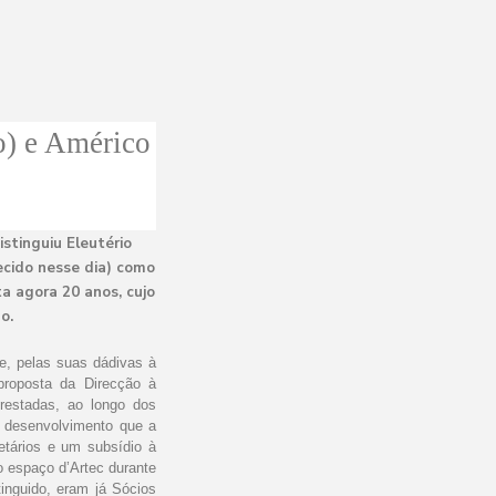
o) e Américo
stinguiu Eleutério
ecido nesse dia) como
a agora 20 anos, cujo
o.
e, pelas suas dádivas à
proposta da Direcção à
restadas, ao longo dos
te desenvolvimento que a
etários e um subsídio à
o espaço d’Artec durante
inguido, eram já Sócios