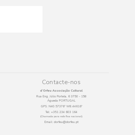
Contacte-nos
d’Orfeu Associação Cultural
Rua Eng. Júlio Portela, 6 3750 - 158
Águeda PORTUGAL
GPS:
N40.57376º W8.44616º
Tel:
+351 234 603 164
(Chamada para rede fixa nacional)
Email:
dorfeu@dorfeu.pt