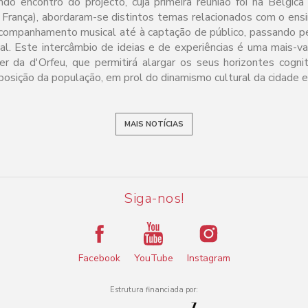
o encontro do projecto, cuja primeira reunião foi na Bélgica
França), abordaram-se distintos temas relacionados com o ensin
companhamento musical até à captação de público, passando pe
l. Este intercâmbio de ideias e de experiências é uma mais-v
er da d'Orfeu, que permitirá alargar os seus horizontes cognit
posição da população, em prol do dinamismo cultural da cidade e
MAIS NOTÍCIAS
Siga-nos!
Facebook
YouTube
Instagram
Estrutura financiada por: