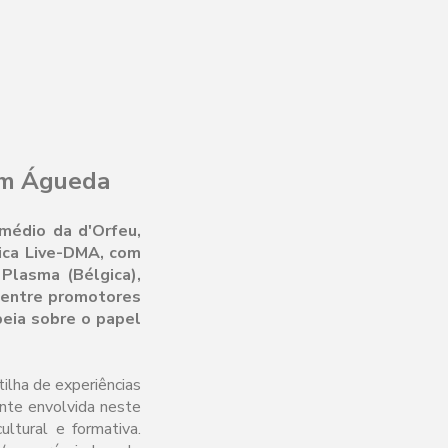
 em Águeda
rmédio da d'Orfeu,
sica Live-DMA, com
Plasma (Bélgica),
, entre promotores
peia sobre o papel
tilha de experiências
ente envolvida neste
ultural e formativa.