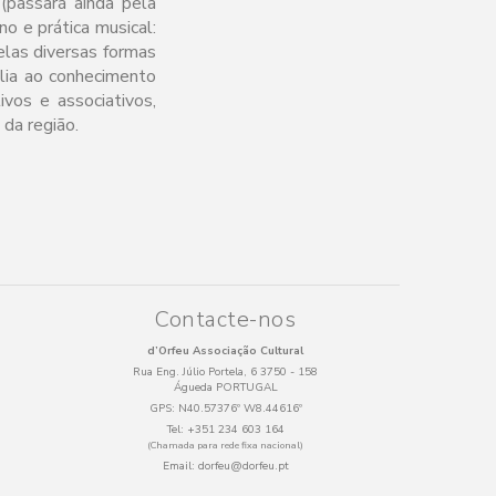
 (passará ainda pela
o e prática musical:
las diversas formas
alia ao conhecimento
ivos e associativos,
 da região.
Contacte-nos
d’Orfeu Associação Cultural
Rua Eng. Júlio Portela, 6 3750 - 158
Águeda PORTUGAL
GPS:
N40.57376º W8.44616º
Tel:
+351 234 603 164
(Chamada para rede fixa nacional)
Email:
dorfeu@dorfeu.pt