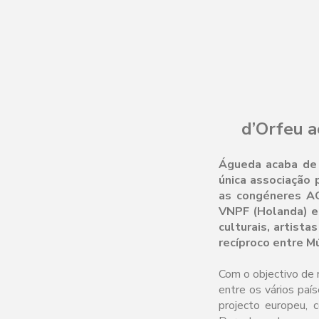
d’Orfeu a
Águeda acaba de a
única associação 
as congéneres AC
VNPF (Holanda) e 
culturais, artist
recíproco entre M
Com o objectivo de r
entre os vários paí
projecto europeu, c