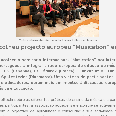
Vinte participantes de Espanha, França, Bélgica e Holanda
colheu projecto europeu “Musication”
colher o seminário internacional "Musication" por inte
portuguesa a integrar a rede europeia de difusão de mú
CES (Espanha), La Fédurok (França), Clubcircuit e Club 
Spillesteder (Dinamarca). Uma vintena de participantes
as e educadores, deram mais um impulso à discussão euro
úsica e Educação.
eflectir sobre as diferentes práticas do ensino da música e a par
ses participantes, a associação aguedense encontra-se activam
om o objectivo de aprofundar e consolidar a sua actividade c