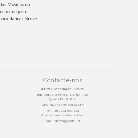
 das Músicas do
s notas que é
para dançar. Breve
Contacte-nos
d’Orfeu Associação Cultural
Rua Eng. Júlio Portela, 6 3750 - 158
Águeda PORTUGAL
GPS:
N40.57376º W8.44616º
Tel:
+351 234 603 164
(Chamada para rede fixa nacional)
Email:
dorfeu@dorfeu.pt