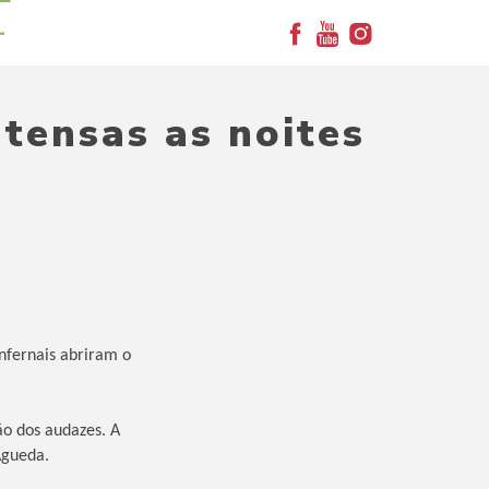
+
tensas as noites
infernais abriram o
o dos audazes. A
Águeda.