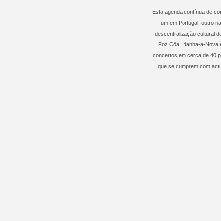
Esta agenda contínua de con
um em Portugal, outro na
descentralização cultural d
Foz Côa, Idanha-a-Nova 
concertos em cerca de 40 pe
que se cumprem com actua