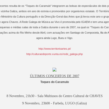
certos resulta de os “Toques do Caramulo” integrarem as bolsas de espectáculos de dois pr
 vizinha Galiza, ambos em ano de estreia e promovidos por organismos estatais. O Territór
o Ministério da Cultura português e da Direcção-Geral das Artes que já levou este ano o gr
e agora Chaves. A Rede Galega de Música ao Vivo é promovida pelo IGAEM e tem uma agen
quenas e médias salas de toda a Galiza durante o ano de 2007, na qual os “Toques do Cara
ções acima do Rio Minho desde Abril, com actuações em Santiago de Compostela, Illa de Ar
agora ainda Lugo, Bueu e Vigo.
http://www.territorioartes.pt/
http://culturaedeporte.xunta.es/rede_galega.php
ÚLTIMOS CONCERTOS DE 2007
Toques do Caramulo
8 Novembro, 21h30 - Sala Multiusos do Centro Cultural de CHAVES
9 Novembro, 23h00 - Farbela, LUGO (Galiza)