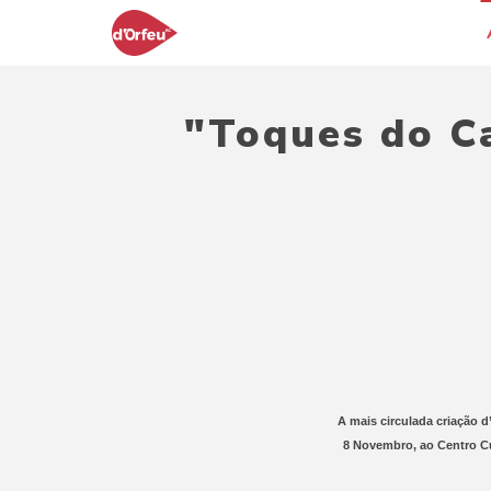
"Toques do C
A mais circulada criação 
8 Novembro, ao Centro Cu