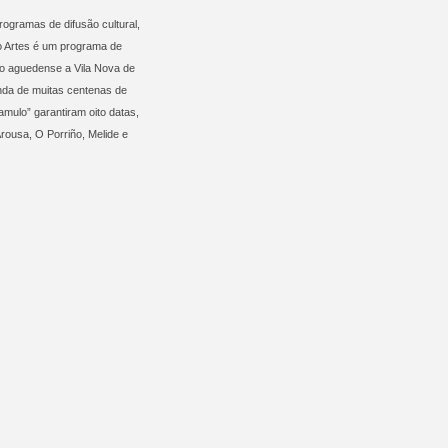
ogramas de difusão cultural,
io Artes é um programa de
upo aguedense a Vila Nova de
da de muitas centenas de
mulo” garantiram oito datas,
ousa, O Porriño, Melide e