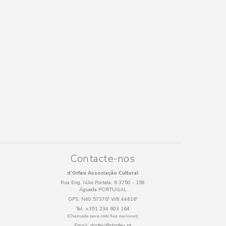
Contacte-nos
d’Orfeu Associação Cultural
Rua Eng. Júlio Portela, 6 3750 - 158
Águeda PORTUGAL
GPS:
N40.57376º W8.44616º
Tel:
+351 234 603 164
(Chamada para rede fixa nacional)
Email:
dorfeu@dorfeu.pt