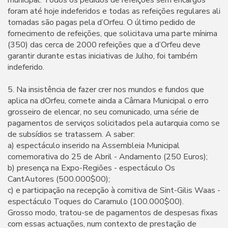
municipal. Todos os pedidos de refeições sem encargos
foram até hoje indeferidos e todas as refeições regulares ali
tomadas são pagas pela d’Orfeu. O último pedido de
fornecimento de refeições, que solicitava uma parte mínima
(350) das cerca de 2000 refeições que a d’Orfeu deve
garantir durante estas iniciativas de Julho, foi também
indeferido.
5. Na insistência de fazer crer nos mundos e fundos que
aplica na dOrfeu, comete ainda a Câmara Municipal o erro
grosseiro de elencar, no seu comunicado, uma série de
pagamentos de serviços solicitados pela autarquia como se
de subsídios se tratassem. A saber:
a) espectáculo inserido na Assembleia Municipal
comemorativa do 25 de Abril - Andamento (250 Euros);
b) presença na Expo-Regiões - espectáculo Os
CantAutores (500.000$00);
c) e participação na recepção à comitiva de Sint-Gilis Waas -
espectáculo Toques do Caramulo (100.000$00).
Grosso modo, tratou-se de pagamentos de despesas fixas
com essas actuações, num contexto de prestação de