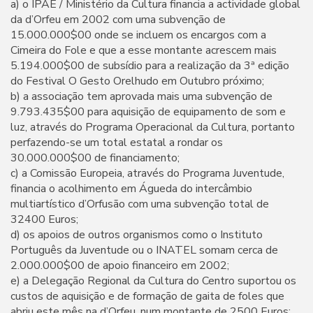
a) o IPAE / Ministério da Cultura financia a actividade global
da d’Orfeu em 2002 com uma subvenção de
15.000.000$00 onde se incluem os encargos com a
Cimeira do Fole e que a esse montante acrescem mais
5.194.000$00 de subsídio para a realização da 3ª edição
do Festival O Gesto Orelhudo em Outubro próximo;
b) a associação tem aprovada mais uma subvenção de
9.793.435$00 para aquisição de equipamento de som e
luz, através do Programa Operacional da Cultura, portanto
perfazendo-se um total estatal a rondar os
30.000.000$00 de financiamento;
c) a Comissão Europeia, através do Programa Juventude,
financia o acolhimento em Águeda do intercâmbio
multiartístico d’Orfusão com uma subvenção total de
32400 Euros;
d) os apoios de outros organismos como o Instituto
Português da Juventude ou o INATEL somam cerca de
2.000.000$00 de apoio financeiro em 2002;
e) a Delegação Regional da Cultura do Centro suportou os
custos de aquisição e de formação de gaita de foles que
abriu este mês na d’Orfeu, num montante de 2500 Euros;