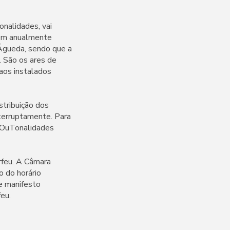
nalidades, vai
edem anualmente
Águeda, sendo que a
 São os ares de
 aos instalados
tribuição dos
terruptamente. Para
 OuTonalidades
rfeu. A Câmara
o do horário
e manifesto
feu.