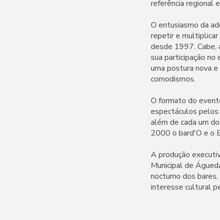
referência regional e
O entusiasmo da ade
repetir e multiplic
desde 1997. Cabe, 
sua participação n
uma postura nova e c
comodismos.
O formato do evento
espectáculos pelos 
além de cada um do
2000 o bard'O e o E
A produção executi
Municipal de Águeda
nocturno dos bares,
interesse cultural p