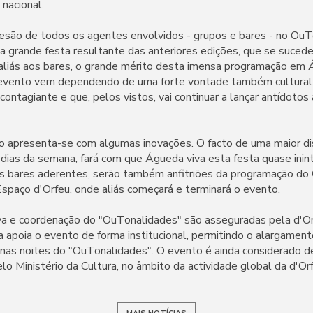
 nacional.
são de todos os agentes envolvidos - grupos e bares - no OuTo
ar a grande festa resultante das anteriores edições, que se suc
aliás aos bares, o grande mérito desta imensa programação em 
o evento vem dependendo de uma forte vontade também cultural.
ontagiante e que, pelos vistos, vai continuar a lançar antídotos
 apresenta-se com algumas inovações. O facto de uma maior dis
dias da semana, fará com que Águeda viva esta festa quase inin
s bares aderentes, serão também anfitriões da programação do
spaço d'Orfeu, onde aliás começará e terminará o evento.
va e coordenação do "OuTonalidades" são asseguradas pela d'O
 apoia o evento de forma institucional, permitindo o alargament
 nas noites do "OuTonalidades". O evento é ainda considerado d
elo Ministério da Cultura, no âmbito da actividade global da d'Or