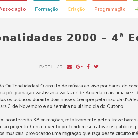
Associação
Formação
Criação
Programação
nalidades 2000 - 4ª E
PARTILHAR
 do OuTonalidades! O circuito de música ao vivo por bares do co
Uma programação vastíssima vai fazer de Águeda, mais uma vez, d
odos os públicos durante dois meses. Sempre pela mão da d'Orf
para 3 de Novembro e só termina no último dia do Outono.
, acontecerão 38 animações, rotativamente pelos treze bares 
 ao projecto. Com o evento pretendem-se cativar os públicos 
s musicais, provocando uma migração que faça deste circuito iné