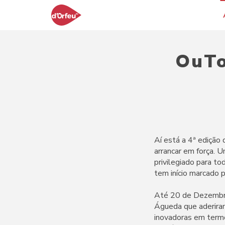
OuTo
Aí está a 4ª edição
arrancar em força. 
privilegiado para t
tem início marcado 
Até 20 de Dezembro
Águeda que aderiram
inovadoras em termo