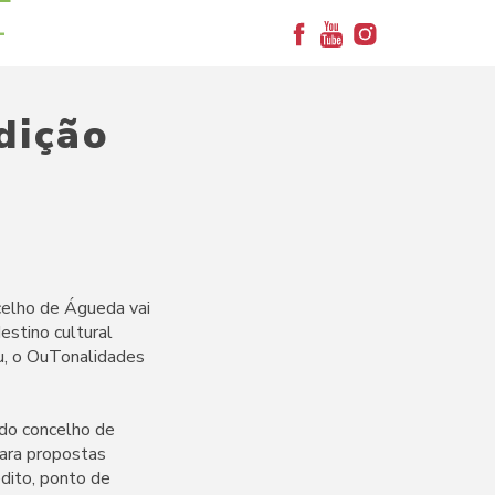
+
dição
ncelho de Águeda vai
estino cultural
eu, o OuTonalidades
do concelho de
para propostas
dito, ponto de