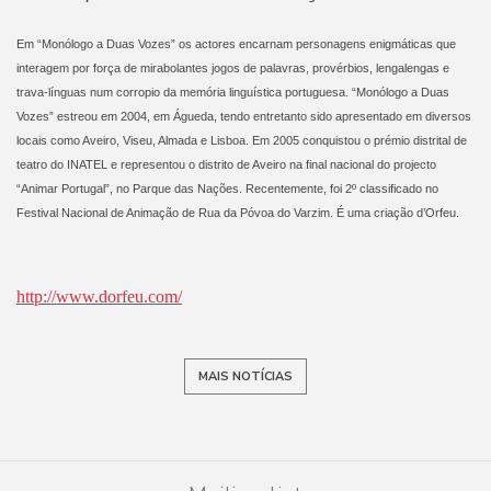
Em “Monólogo a Duas Vozes” os actores encarnam personagens enigmáticas que
interagem por força de mirabolantes jogos de palavras, provérbios, lengalengas e
trava-línguas num corropio da memória linguística portuguesa. “Monólogo a Duas
Vozes” estreou em 2004, em Águeda, tendo entretanto sido apresentado em diversos
locais como Aveiro, Viseu, Almada e Lisboa. Em 2005 conquistou o prémio distrital de
teatro do INATEL e representou o distrito de Aveiro na final nacional do projecto
“Animar Portugal”, no Parque das Nações. Recentemente, foi 2º classificado no
Festival Nacional de Animação de Rua da Póvoa do Varzim. É uma criação d’Orfeu.
http://www.dorfeu.com/
MAIS NOTÍCIAS