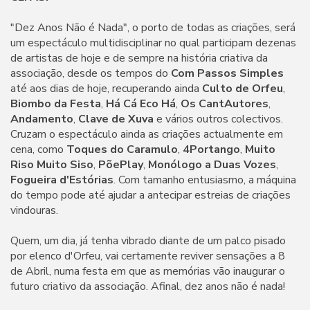
"Dez Anos Não é Nada", o porto de todas as criações, será
um espectáculo multidisciplinar no qual participam dezenas
de artistas de hoje e de sempre na história criativa da
associação, desde os tempos do
Com Passos Simples
até aos dias de hoje, recuperando ainda
Culto de Orfeu
,
Biombo da Festa
,
Há Cá Eco Há
,
Os CantAutores
,
Andamento
,
Clave de Xuva
e vários outros colectivos.
Cruzam o espectáculo ainda as criações actualmente em
cena, como
Toques do Caramulo
,
4Portango
,
Muito
Riso Muito Siso
,
PõePlay
,
Monólogo a Duas Vozes
,
Fogueira d'Estórias
. Com tamanho entusiasmo, a máquina
do tempo pode até ajudar a antecipar estreias de criações
vindouras.
Quem, um dia, já tenha vibrado diante de um palco pisado
por elenco d'Orfeu, vai certamente reviver sensações a 8
de Abril, numa festa em que as memórias vão inaugurar o
futuro criativo da associação. Afinal, dez anos não é nada!