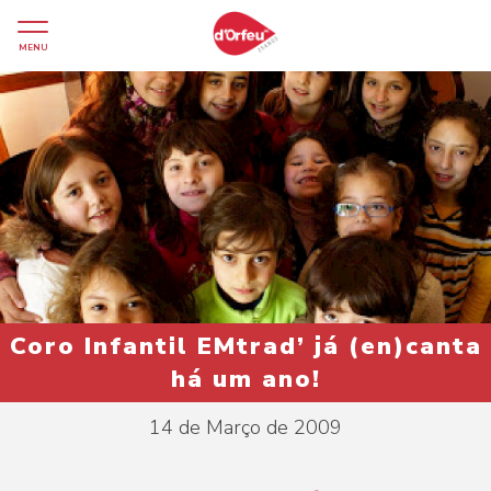
MENU
Coro Infantil EMtrad’ já (en)canta
há um ano!
14 de Março de 2009