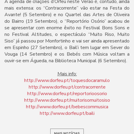
A agenda de criações d’Orfeu neste Verão é, contudo, ainda
mais extensa: os “Contracorrente” vão estar na Festa do
Avante! (5 Setembro) e no Quartel das Artes de Oliveira
do Bairro (19 Setembro), o “Reportório Osório” acabou de
se apresentar com enorme êxito no Festival Bons Sons e
no Festival Altitudes, o espectáculo “Muito Riso, Muito
Siso” já passou por Monfortinho e vai ser ainda apresentado
em Espinho (27 Setembro), o Bail’i tem lugar em Sever do
Vouga (14 Setembro) e os Bebés com Música voltam a
ouvir-se em Águeda, na Biblioteca Municipal (6 Setembro).
Mais info:
http://www.dorfeu.pt/toquesdocaramulo
http://www.dorfeu.pt/contracorrente
http://www.dorfeu.pt/reportorioosorio
http://www.dorfeu.pt/muitorisomuitosiso
http://www.dorfeu.pt/bebescommusica
http://www.dorfeu.pt/baili
MAIS NOTÍCIAS