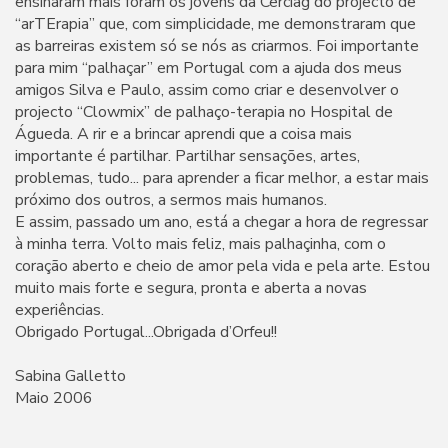
ensinaram mais foram os jovens da Cerciag do projecto de
“arTErapia” que, com simplicidade, me demonstraram que
as barreiras existem só se nós as criarmos. Foi importante
para mim “palhaçar” em Portugal com a ajuda dos meus
amigos Silva e Paulo, assim como criar e desenvolver o
projecto “Clowmix” de palhaço-terapia no Hospital de
Águeda. A rir e a brincar aprendi que a coisa mais
importante é partilhar. Partilhar sensações, artes,
problemas, tudo... para aprender a ficar melhor, a estar mais
próximo dos outros, a sermos mais humanos.
E assim, passado um ano, está a chegar a hora de regressar
à minha terra. Volto mais feliz, mais palhaçinha, com o
coração aberto e cheio de amor pela vida e pela arte. Estou
muito mais forte e segura, pronta e aberta a novas
experiências.
Obrigado Portugal...Obrigada d’Orfeu!!
Sabina Galletto
Maio 2006