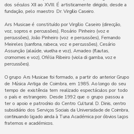
do
s
s
é
c
u
l
o
s
X
I
I
a
o
X
V
III
.
É
a
r
t
i
s
t
i
c
a
m
e
n
t
e
d
i
r
i
g
i
d
o
,
d
e
s
d
e
a
f
u
n
d
a
ç
ã
o
,
p
e
l
o
ma
e
s
t
r
o
D
r
.
V
i
r
g
íl
i
o
C
a
s
e
i
r
o
.
A
r
s
M
u
s
i
c
a
e
é
c
on
s
t
i
t
u
í
d
o
po
r
V
i
r
g
ílio
C
a
s
e
i
r
o
(
d
i
r
e
c
ç
ã
o
,
v
o
z
,
s
o
p
ro
s
e
p
e
r
c
u
s
s
õ
e
s
)
,
R
o
s
á
r
i
o
P
i
nh
e
i
r
o
(
v
o
z
e
p
e
r
c
u
s
s
õ
e
s
)
,
J
oã
o
P
i
nh
e
i
r
o
(
v
o
z
e
p
e
r
c
u
ss
õ
e
s
)
,
F
e
r
n
a
n
d
o
M
e
i
r
e
l
e
s
(
s
a
n
f
o
n
a
,
r
a
b
e
c
a
,
v
o
z
e
p
e
r
c
u
s
s
õ
e
s
)
,
C
e
s
á
r
i
o
A
ss
un
ç
ã
o
(
a
l
a
ú
d
e,
v
i
u
e
l
h
a
e
v
o
z
)
,
A
m
a
d
e
o
(
f
l
a
u
t
a
s
,
c
ro
m
o
rn
e
s
e
v
o
z
)
,
O
f
é
li
a
R
i
b
e
i
r
o
(
v
i
o
l
a
d
i
g
a
mba
,
v
o
z
e
p
e
r
c
u
s
s
õ
e
s
)
.
O
gr
u
p
o
A
r
s
M
u
s
i
c
a
e
f
o
i
f
o
r
m
a
d
o
,
a
p
a
r
t
i
r
d
o
a
n
t
e
r
i
o
r
G
r
u
p
o
d
e
M
ú
s
i
c
a
A
n
t
i
g
a
d
e
C
o
i
m
b
r
a
,
em
1
98
5
.
A
o
l
o
n
g
o
d
o
s
e
u
t
e
m
p
o
d
e
e
x
i
s
t
ê
n
c
i
a
t
em
r
e
a
li
z
a
d
o
e
s
p
e
c
t
á
c
u
l
o
s
p
or
t
o
d
o
o
p
a
í
s
e
e
s
t
r
a
n
g
e
i
r
o
.
D
e
s
d
e
1
99
2
q
u
e
o
gr
u
p
o
pa
s
s
o
u
a
t
er
o
a
p
o
i
o
e
p
a
t
r
o
c
í
n
i
o
d
o
C
e
n
t
r
o
C
u
l
t
u
r
a
l
D
.
D
i
n
i
s
,
c
e
n
t
r
o
s
u
b
s
i
d
i
á
r
i
o
do
s
S
e
r
v
i
ç
o
s
S
o
c
i
a
i
s
d
a
U
n
i
v
e
r
s
i
d
a
d
e
d
e
C
o
i
m
b
r
a
,
c
on
t
i
n
u
a
n
d
o
l
i
g
a
d
o
a
i
n
d
a
à
T
u
n
a
A
c
a
d
é
m
i
c
a
p
or
ó
b
v
i
o
s
l
a
ç
o
s
f
r
a
te
r
no
s
e
a
c
a
d
é
m
i
c
o
s
.