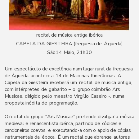
r
e
c
i
t
a
l
d
e
m
ú
s
i
c
a
a
n
t
i
g
a
i
b
é
r
i
c
a
C
A
P
E
L
A
D
A
GI
E
S
TEI
R
A
(
f
r
e
g
u
e
s
i
a
d
e
Á
g
u
e
d
a
)
S
á
b
1
4
M
a
i
o
,
2
1
h30
U
m
e
s
p
e
c
t
á
c
u
l
o
d
e
e
x
c
e
l
ê
n
c
i
a
n
u
m
l
u
g
a
r
r
u
r
a
l
d
a
f
r
e
g
u
e
s
i
a
d
e
Á
g
u
e
d
a
,
a
c
o
n
t
e
c
e
a
1
4
d
e
M
a
i
o
na
s
I
t
i
n
e
r
â
n
c
i
a
s
.
A
C
a
p
e
l
a
d
a
G
i
e
s
t
e
i
r
a
r
e
c
e
b
e
r
á
u
m
r
e
c
i
t
a
l
d
e
m
ú
s
i
c
a
a
n
t
i
g
a
,
c
o
m
i
n
t
é
r
p
r
e
t
e
s
d
e
g
a
b
a
r
i
t
o
–
o
g
r
up
o
c
o
i
m
b
r
ã
o
A
r
s
M
u
s
i
c
a
e
,
d
i
r
i
g
i
d
o
p
e
l
o
m
ae
s
tr
o
V
i
r
g
ílio
C
a
s
e
i
r
o
-
,
nu
m
a
p
r
opo
s
t
a
i
n
é
d
i
t
a
d
e
p
r
o
g
r
a
m
a
ç
ã
o
.
O
r
e
c
i
t
a
l
d
o
gr
u
p
o
“
A
r
s
M
u
s
i
c
a
e”
pr
e
te
n
d
e
d
i
v
u
l
g
a
r
a
m
ú
s
i
c
a
m
e
d
i
e
v
a
l
e
r
e
n
a
s
c
e
n
t
i
s
ta
i
b
é
r
i
c
a
,
p
a
r
t
i
n
d
o
d
e
c
ó
d
i
c
e
s
e
c
a
n
c
i
o
n
e
i
r
o
s
c
o
e
v
o
s
,
e
e
x
e
c
u
t
a
n
do
-
a
c
o
m
o
a
p
o
i
o
d
e
c
ó
p
i
a
s
i
n
s
t
r
u
m
e
n
t
a
i
s
d
a
é
p
o
c
a
.
É
u
m
r
e
c
i
t
a
l
q
u
e
abr
a
n
g
e
a
u
t
o
r
e
s