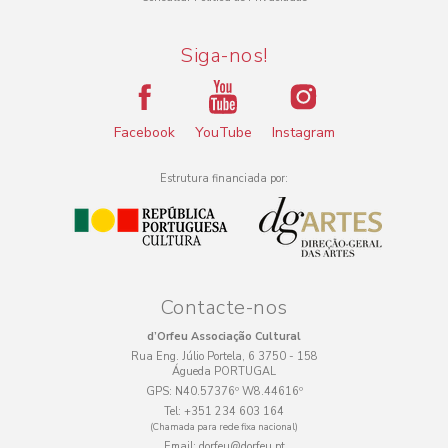
Siga-nos!
Facebook
YouTube
Instagram
Estrutura financiada por:
Contacte-nos
d’Orfeu Associação Cultural
Rua Eng. Júlio Portela, 6 3750 - 158
Águeda PORTUGAL
GPS:
N40.57376º W8.44616º
Tel:
+351 234 603 164
(Chamada para rede fixa nacional)
Email:
dorfeu@dorfeu.pt