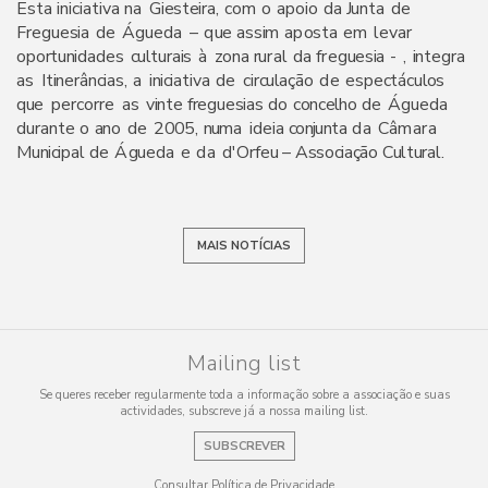
E
s
ta
i
n
i
c
i
a
t
i
v
a
na
G
i
e
s
t
e
i
r
a
,
c
o
m
o
a
p
o
i
o
d
a
J
un
ta
d
e
F
r
e
g
u
e
s
i
a
d
e
Á
gu
e
d
a
–
q
u
e
a
ss
i
m
a
p
o
s
ta
e
m
l
e
v
a
r
o
p
o
r
t
u
n
i
d
a
d
es
c
u
l
t
u
r
a
i
s
à
z
o
na
r
u
r
a
l
d
a
f
r
e
g
u
e
s
i
a
-
,
i
n
t
e
g
r
a
a
s
I
t
i
n
e
r
â
n
c
i
a
s
,
a
i
n
i
c
i
a
t
i
v
a
d
e
c
i
r
c
u
l
a
ç
ã
o
d
e
e
s
p
e
c
t
á
c
u
l
o
s
qu
e
p
e
r
c
o
rr
e
a
s
v
i
n
t
e
f
r
e
g
u
e
s
i
a
s
d
o
c
o
n
c
e
l
h
o
d
e
Á
gu
e
d
a
d
u
ra
n
t
e
o
an
o
d
e
200
5
,
nu
m
a
i
d
e
i
a
c
on
j
u
n
ta
d
a
C
â
mar
a
M
un
i
c
i
p
a
l
d
e
Á
gu
e
d
a
e
d
a
d
'
O
r
f
e
u
–
A
ss
o
c
i
a
ç
ã
o
C
u
l
t
u
r
a
l
.
MAIS NOTÍCIAS
Mailing list
Se queres receber regularmente toda a informação sobre a associação e suas
actividades, subscreve já a nossa mailing list.
SUBSCREVER
Consultar Política de Privacidade