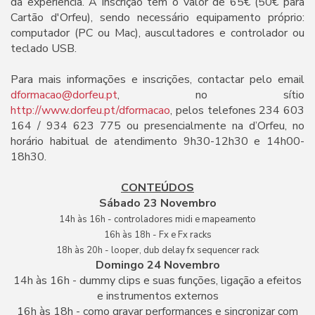
da experiência. A inscrição tem o valor de 65€ (50€ para
Cartão d'Orfeu), sendo necessário equipamento próprio:
computador (PC ou Mac), auscultadores e controlador ou
teclado USB.
Para mais informações e inscrições, contactar pelo email
dformacao@dorfeu.pt
, no sítio
http://www.dorfeu.pt/dformacao
, pelos telefones 234 603
164 / 934 623 775 ou presencialmente na d’Orfeu, no
horário habitual de atendimento 9h30-12h30 e 14h00-
18h30.
CONTEÚDOS
Sábado 23 Novembro
14h às 16h - controladores midi e mapeamento
16h às 18h - Fx e Fx racks
18h às 20h - looper, dub delay fx sequencer rack
Domingo 24 Novembro
14h às 16h - dummy clips e suas funções, ligação a efeitos
e instrumentos externos
16h às 18h - como gravar performances e sincronizar com