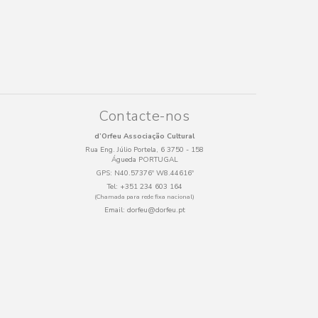
Contacte-nos
d’Orfeu Associação Cultural
Rua Eng. Júlio Portela, 6 3750 - 158
Águeda PORTUGAL
GPS:
N40.57376º W8.44616º
Tel:
+351 234 603 164
(Chamada para rede fixa nacional)
Email:
dorfeu@dorfeu.pt