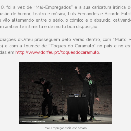
 10, foi a vez de “Mal-Empregados” e a sua caricatura irónica 
fusão de humor, teatro e música, Luís Fernandes e Ricardo Falc
 vão alternando entre o sério, o cómico e o absurdo, cativand
um ambiente intimista e de muito boa disposição.
criações d’Orfeu prosseguem pelo Verão dentro, com “Muito R
o) e com a tournée de “Toques do Caramulo” no país e no estr
adas em
http://www.dorfeu.pt/toquesdocaramulo
.
Mal-Empregados © José Amaro