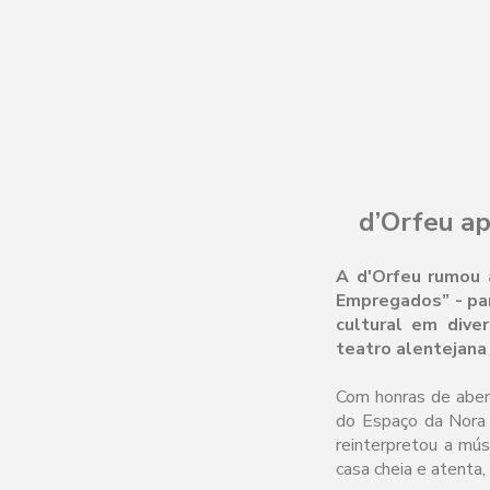
d’Orfeu ap
A d'Orfeu rumou 
Empregados” - para
cultural em dive
teatro alentejana 
Com honras de abert
do Espaço da Nora n
reinterpretou a mús
casa cheia e atenta