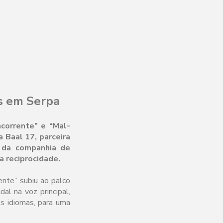
es em Serpa
corrente” e “Mal-
a Baal 17, parceira
a da companhia de
a reciprocidade.
ente” subiu ao palco
al na voz principal,
os idiomas, para uma